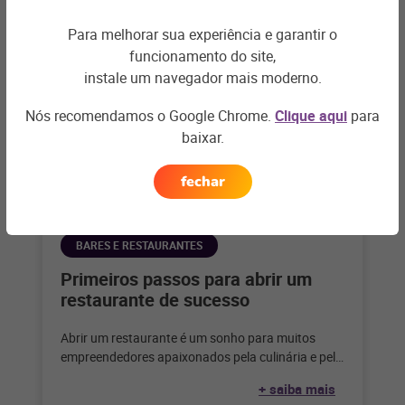
Para melhorar sua experiência e garantir o
funcionamento do site,
instale um navegador mais moderno.
Nós recomendamos o Google Chrome.
Clique aqui
para
baixar.
fechar
BARES E RESTAURANTES
Primeiros passos para abrir um
restaurante de sucesso
Abrir um restaurante é um sonho para muitos
empreendedores apaixonados pela culinária e pelo
serviço de alimentação. Considerando que,
+ saiba mais
segundo