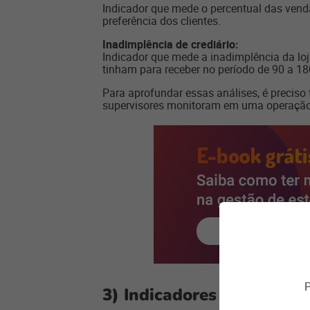
Indicador que mede o percentual das venda
preferência dos clientes.
Inadimplência de crediário:
Indicador que mede a inadimplência da loja.
tinham para receber no período de 90 a 18
Para aprofundar essas análises, é precis
supervisores monitoram em uma operação 
P
3) Indicadores de perfor