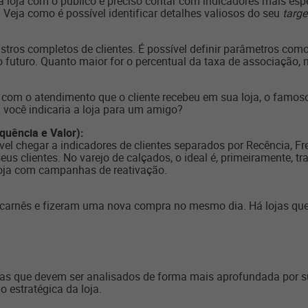
 loja com o público é preciso contar com indicadores mais esp
. Veja como é possível identificar detalhes valiosos do seu
targe
stros completos de clientes. É possível definir parâmetros como
futuro. Quanto maior for o percentual da taxa de associação, ma
o com o atendimento que o cliente recebeu em sua loja, o famos
: você indicaria a loja para um amigo?
uência e Valor):
vel chegar a indicadores de clientes separados por Recência, F
s clientes. No varejo de calçados, o ideal é, primeiramente, tr
oja com campanhas de reativação.
 carnês e fizeram uma nova compra no mesmo dia. Há lojas qu
s que devem ser analisados de forma mais aprofundada por sup
 estratégica da loja.