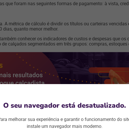
s que foram nas seguintes formas de pagamento: à vista, crediá
 A métrica de cálculo é dividir os títulos ou carteiras vencidas
0 dias, quanto menor melhor.
o também conhecer os indicadores de custos e despesas que os 
de calçados segmentados em três grupos: compras, estoques 
O seu navegador está desatualizado.
ara melhorar sua experiência e garantir o funcionamento do sit
mance de compras
instale um navegador mais moderno.