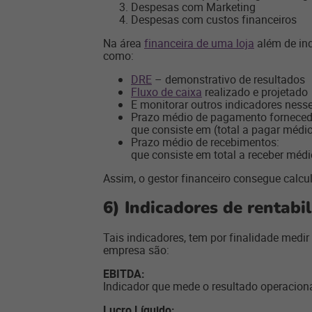
Despesas com Marketing
Despesas com custos financeiros
Na área
financeira de uma loja
além de ind
como:
DRE
– demonstrativo de resultados
Fluxo de caixa
realizado e projetado
E monitorar outros indicadores nesse
Prazo médio de pagamento forneced
que consiste em (total a pagar médi
Prazo médio de recebimentos:
que consiste em total a receber médi
Assim, o gestor financeiro consegue calcula
6) Indicadores de rentabi
Tais indicadores, tem por finalidade medir
empresa são:
EBITDA:
Indicador que mede o resultado operaciona
Lucro Líquido: