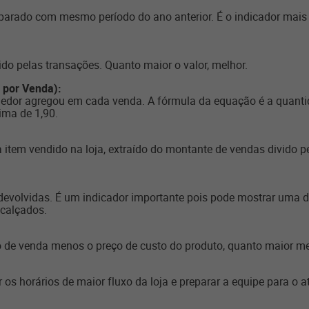
arado com mesmo período do ano anterior. É o indicador mais 
ido pelas transações. Quanto maior o valor, melhor.
 por Venda):
dedor agregou em cada venda. A fórmula da equação é a quantid
ima de 1,90.
item vendido na loja, extraído do montante de vendas divido p
evolvidas. É um indicador importante pois pode mostrar uma 
 calçados.
o de venda menos o preço de custo do produto, quanto maior me
r os horários de maior fluxo da loja e preparar a equipe para o 