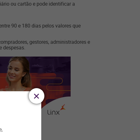
rio ou cartão e pode identificar a
 entre 90 e 180 dias pelos valores que
compradores, gestores, administradores e
e despesas.
e,