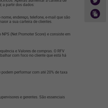
ecíficos. Apenas aumentar a carteira de
t,
a partir dos dados:
 nome, endereço, telefone, e-mail que são
ior a sua carteira de clientes.
o NPS (Net Promoter Score) e consiste em
requência e Valores de compras. O RFV
abalhar com foco no cliente que está há
e podem performar com até 20% de taxa
ervisores e gerentes. São essenciais