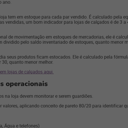
o ano.
loja tem em estoque para cada par vendido. É calculado pela eq
as vendidas, um bom indicador para lojas de calçados é de 3 a 4
ional de movimentação em estoques de mercadorias, ele é calcu
 dividido pelo saldo inventariado de estoques, quanto menor m
ia seus produtos ficam estocados. Ele é calculado pela fórmula
r 30, quanto menor melhor.
em lojas de calçados aqui.
s operacionais
cos na loja devem monitorar e serem guardiões.
or valores, aplicando conceito de pareto 80/20 para identificar
a, Água e telefones)