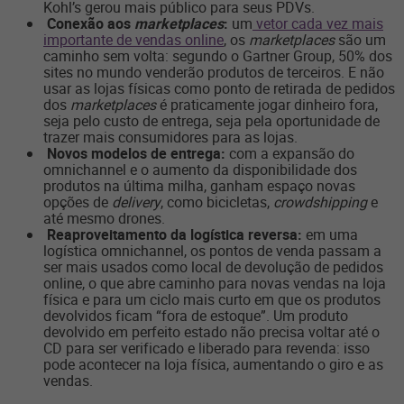
Kohl’s gerou mais público para seus PDVs.
Conexão aos
marketplaces
:
um
vetor cada vez mais
importante de vendas online
, os
marketplaces
são um
caminho sem volta: segundo o Gartner Group, 50% dos
sites no mundo venderão produtos de terceiros. E não
usar as lojas físicas como ponto de retirada de pedidos
dos
marketplaces
é praticamente jogar dinheiro fora,
seja pelo custo de entrega, seja pela oportunidade de
trazer mais consumidores para as lojas.
Novos modelos de entrega:
com a expansão do
omnichannel e o aumento da disponibilidade dos
produtos na última milha, ganham espaço novas
opções de
delivery
, como bicicletas,
crowdshipping
e
até mesmo drones.
Reaproveitamento da logística reversa:
em uma
logística omnichannel, os pontos de venda passam a
ser mais usados como local de devolução de pedidos
online, o que abre caminho para novas vendas na loja
física e para um ciclo mais curto em que os produtos
devolvidos ficam “fora de estoque”. Um produto
devolvido em perfeito estado não precisa voltar até o
CD para ser verificado e liberado para revenda: isso
pode acontecer na loja física, aumentando o giro e as
vendas.