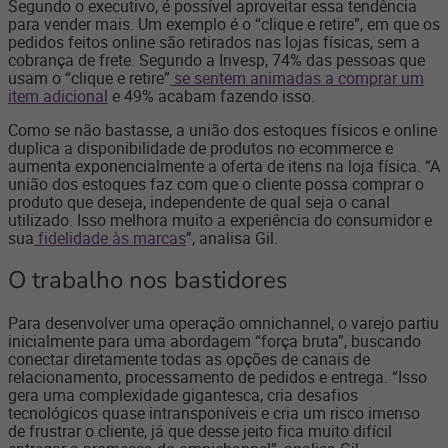
Segundo o executivo, é possível aproveitar essa tendência
para vender mais. Um exemplo é o “clique e retire”, em que os
pedidos feitos online são retirados nas lojas físicas, sem a
cobrança de frete. Segundo a Invesp, 74% das pessoas que
usam o “clique e retire”
se sentem animadas a comprar um
item adicional
e 49% acabam fazendo isso.
Como se não bastasse, a união dos estoques físicos e online
duplica a disponibilidade de produtos no ecommerce e
aumenta exponencialmente a oferta de itens na loja física. “A
união dos estoques faz com que o cliente possa comprar o
produto que deseja, independente de qual seja o canal
utilizado. Isso melhora muito a experiência do consumidor e
sua
fidelidade às marcas
”, analisa Gil.
O trabalho nos bastidores
Para desenvolver uma operação omnichannel, o varejo partiu
inicialmente para uma abordagem “força bruta”, buscando
conectar diretamente todas as opções de canais de
relacionamento, processamento de pedidos e entrega. “Isso
gera uma complexidade gigantesca, cria desafios
tecnológicos quase intransponíveis e cria um risco imenso
de frustrar o cliente, já que desse jeito fica muito difícil