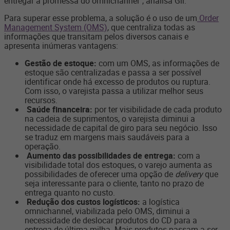
entregar a promessa do omnichannel”, analisa Gil.
Para superar esse problema, a solução é o uso de um
Order
Management System (OMS)
, que centraliza todas as
informações que transitam pelos diversos canais e
apresenta inúmeras vantagens:
Gestão de estoque:
com um OMS, as informações de
estoque são centralizadas e passa a ser possível
identificar onde há excesso de produtos ou ruptura.
Com isso, o varejista passa a utilizar melhor seus
recursos.
Saúde financeira:
por ter visibilidade de cada produto
na cadeia de suprimentos, o varejista diminui a
necessidade de capital de giro para seu negócio. Isso
se traduz em margens mais saudáveis para a
operação.
Aumento das possibilidades de entrega:
com a
visibilidade total dos estoques, o varejo aumenta as
possibilidades de oferecer uma opção de
delivery
que
seja interessante para o cliente, tanto no prazo de
entrega quanto no custo.
Redução dos custos logísticos:
a logística
omnichannel, viabilizada pelo OMS, diminui a
necessidade de deslocar produtos do CD para a
entrega de última milha. Mais produtos passam a ser