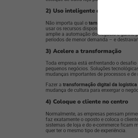
2)
Uso inteligente dos recursos
Não importa qual o
tamanho do negócio
,
usar os recursos disponíveis de forma int
amplie a automação do negócio e ganhe pr
períodos de menor demanda – e destravam
3)
Acelere a transformação
Toda empresa está enfrentando o desafio
pequenos negócios. Soluções tecnológica
mudanças importantes de processos e de 
Fazer a
transformação digital da logística
mudança de cultura para enxergar o negóci
4)
Coloque o cliente no centro
Normalmente, as empresas pensam primeir
faz exatamente o oposto e coloca o client
sistemas de loja e do e-commerce ficam mui
quer ter o mesmo tipo de experiência.