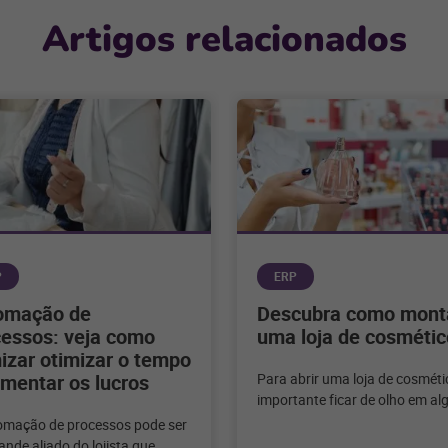
Artigos relacionados
P
ERP
omação de
Descubra como mont
cessos: veja como
uma loja de cosmétic
izar otimizar o tempo
mentar os lucros
Para abrir uma loja de cosméti
importante ficar de olho em al
pontos para ter sucesso no ne
omação de processos pode ser
Confira
nde aliado do lojista que