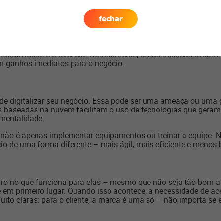
fechar
 sempre existem limitações financeiras. Nos pequenos negócios, 
eligente. Por isso, antes de investir em mais caminhões ou em 
odutividade e eficiência. Normalmente, essas medidas evitam 
 ganhos imediatos para o negócio.
 de digitalizar seu negócio. Essa pode ser uma ameaça ou um
s baseadas na nuvem facilitam o uso de tecnologias que geram
mentalidade.
não é apenas implementar equipamentos ou treinar a equipe. N
o de uma forma diferente – mais ágil, mais eficiente e menos b
o no que funciona para elas – mesmo que não seja tão bom ass
e em primeiro lugar. Quando isso acontece, a necessidade de ace
to claras: para o cliente, a marca é uma só – não importa se el