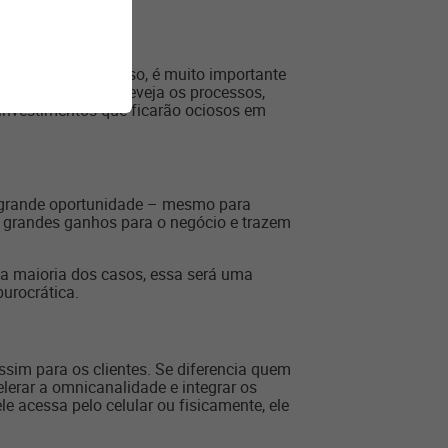
ainda mais. Por isso, é muito importante
um novo armazém, reveja os processos,
investimentos que ficarão ociosos em
a grande oportunidade – mesmo para
 grandes ganhos para o negócio e trazem
a maioria dos casos, essa será uma
urocrática.
im para os clientes. Se diferencia quem
lerar a omnicanalidade e integrar os
e acessa pelo celular ou fisicamente, ele