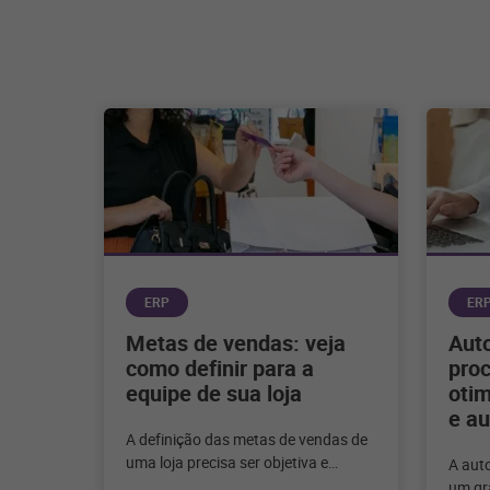
ERP
ER
Metas de vendas: veja
Aut
como definir para a
pro
equipe de sua loja
otim
e au
A definição das metas de vendas de
uma loja precisa ser objetiva e
A aut
realista com o negócio. Entenda
um gra