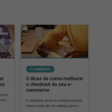
E-COMMERCE
ar
5 dicas de como melhorar
os
o checkout do seu e-
commerce
cos é
guns
O checkout de um e-commerce pode
gócio.
trazer muita dor de cabeça para o
lojista. Mas, separamos algumas