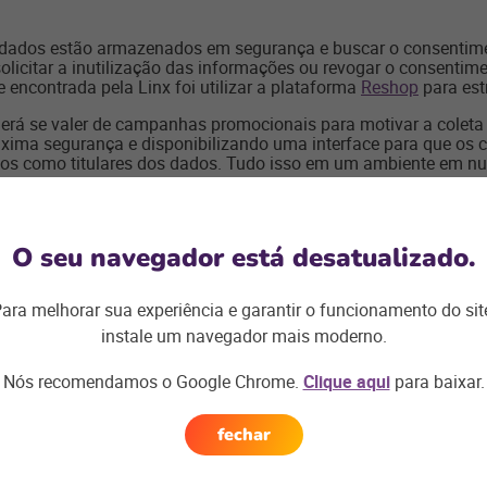
s dados estão armazenados em segurança e buscar o consentime
solicitar a inutilização das informações ou revogar o consenti
e encontrada pela Linx foi utilizar a plataforma
Reshop
para est
oderá se valer de campanhas promocionais para motivar a colet
ma segurança e disponibilizando uma interface para que os 
tos como titulares dos dados. Tudo isso em um ambiente em nu
unicação direta com seus consumidores via e-mail, envio de ca
nto, vive o risco de não poder usar essas informações, caso n
arketing direto está em xeque e o valor dessas bases é enorme
O seu navegador está desatualizado.
ommerces fazem para conquistar mais clientes.
nto antes, faça os investimentos corretos em assessoria e fer
ara melhorar sua experiência e garantir o funcionamento do sit
ntes.
instale um navegador mais moderno.
Nós recomendamos o Google Chrome.
Clique aqui
para baixar.
eu negócio?
Clique aqui
.
fechar