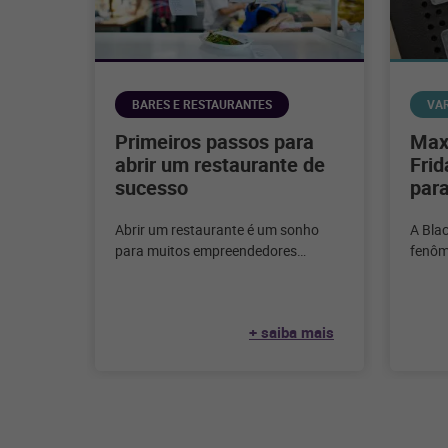
BARES E RESTAURANTES
VA
Primeiros passos para
Maxi
abrir um restaurante de
Frid
sucesso
para
Abrir um restaurante é um sonho
A Bla
para muitos empreendedores
fenôm
apaixonados pela culinária e pelo
varejo
serviço de alimentação.
tempo
Considerando que, segundo
+ saiba mais