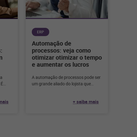
ERP
Automação de
:
processos: veja como
m
otimizar otimizar o tempo
e aumentar os lucros
ra
A automação de processos pode ser
 É
um grande aliado do lojista que
e que a
ainda tem sua gestão sendo feita de
forma
mais
+ saiba mais