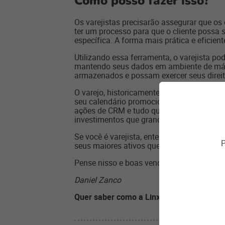
Como posso fazer isso?
Os varejistas precisarão assegurar que o
ter um processo para que o cliente possa 
específica. A forma mais prática e eficient
Utilizando essa ferramenta, o varejista p
mantendo seus dados em ambiente de máxi
armazenados e possam exercer seus direi
O varejo, historicamente, se valeu de com
seu calendário promocional e, nesse mome
ações de CRM e tudo que é relacionado a m
investimentos que grandes players de e-c
Se você é varejista, entenda a LGPD o qua
P
seus maiores ativos que é sua base de clie
Pense nisso e boas vendas!
Daniel Zanco
Quer saber como a Linx pode ajudar o s