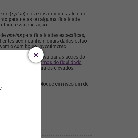
nto (
opt-in
) dos consumidores, além de
mento para todas ou alguma finalidade
ruturar essa operação.
a de
opt-ins
para finalidades específicas,
clientes acompanhem quais dados estão
vem e com baixo investimento.
tálogos e SMS para divulgar as ações do
ão se adeque.
Programas de fidelidade
,
 – basta atentar para os elevados
ramentas, mas não coloque em risco um de
e,