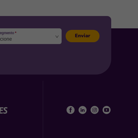
segmento
*
Enviar
ecione