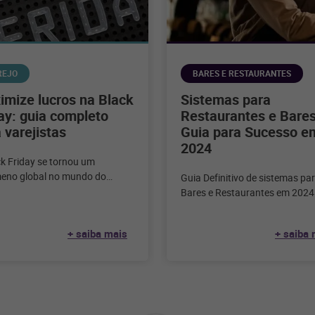
REJO
BARES E RESTAURANTES
mize lucros na Black
Sistemas para
ay: guia completo
Restaurantes e Bares
 varejistas
Guia para Sucesso e
2024
ck Friday se tornou um
eno global no mundo do
Guia Definitivo de sistemas pa
, marcando o início da
Bares e Restaurantes em 2024
rada de compras festivas
inquestionável nos dias de hoj
tecnologia desempenha
+ saiba mais
+ saiba 