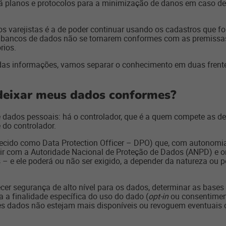
á planos e protocolos para a minimização de danos em caso de
s varejistas é a de poder continuar usando os cadastros que f
esses bancos de dados não se tornarem conformes com as premis
rios.
das informações, vamos separar o conhecimento em duas frentes
 deixar meus dados conformes?
dados pessoais: há o controlador, que é a quem compete as dec
 do controlador.
ido como Data Protection Officer – DPO) que, com autonomia e
gir com a Autoridade Nacional de Proteção de Dados (ANPD) e o
 – e ele poderá ou não ser exigido, a depender da natureza ou
ecer segurança de alto nível para os dados, determinar as bases
a a finalidade específica do uso do dado (
opt-in
ou consentimen
es dados não estejam mais disponíveis ou revoguem eventuais