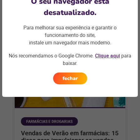
O seu navegador está
farmácias: dicas para 2024
desatualizado.
Setor está aquecido para esse ano, e as
tecnologias ganham destaque para otimizar a
Para melhorar sua experiência e garantir o
gestão, atendimento e ótima experiência do
+ saiba mais
funcionamento do site,
instale um navegador mais moderno.
Nós recomendamos o Google Chrome.
Clique aqui
para
baixar.
fechar
FARMÁCIAS E DROGARIAS
Vendas de Verão em farmácias: 15