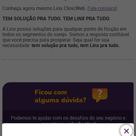
Conheça agora mesmo Linx ClinicWeb.
Fale conosco!
TEM SOLUÇÃO PRA TUDO. TEM LINX PRA TUDO.
A Linx possui soluções para qualquer ponto de fricção em
todos os segmentos do varejo. Somos a resposta confiável
que você precisa para prosperar. Seja qual for sua
necessidade:
tem solução pra tudo, tem Linx pra tudo.
Ficou com
alguma dúvida?
Podemos te ajudar com os desafios do seu negócio e
encontrar a
solução ideal