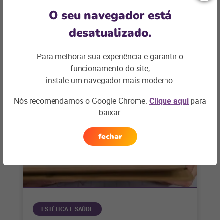
Entre em contato
O seu navegador está
desatualizado.
Para melhorar sua experiência e garantir o
funcionamento do site,
Artigos relacionados
instale um navegador mais moderno.
Nós recomendamos o Google Chrome.
Clique aqui
para
baixar.
fechar
ESTÉTICA E SAÚDE