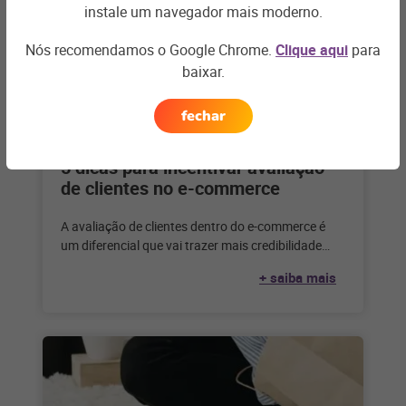
instale um navegador mais moderno.
Nós recomendamos o Google Chrome.
Clique aqui
para
baixar.
fechar
E-COMMERCE
5 dicas para incentivar avaliação
de clientes no e-commerce
A avaliação de clientes dentro do e-commerce é
um diferencial que vai trazer mais credibilidade
para a marca. Quando se
+ saiba mais