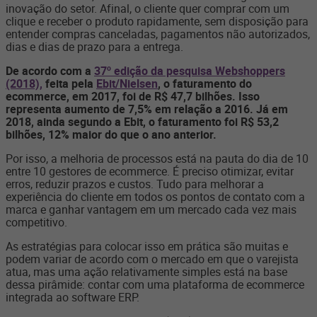
inovação do setor. Afinal, o cliente quer comprar com um
clique e receber o produto rapidamente, sem disposição para
entender compras canceladas, pagamentos não autorizados,
dias e dias de prazo para a entrega.
De acordo com a
37º edição da pesquisa Webshoppers
(2018),
feita pela
Ebit/Nielsen
, o faturamento do
ecommerce, em 2017, foi de R$ 47,7 bilhões. Isso
representa aumento de 7,5% em relação a 2016. Já em
2018, ainda segundo a Ebit, o faturamento foi R$ 53,2
bilhões, 12% maior do que o ano anterior.
Por isso, a melhoria de processos está na pauta do dia de 10
entre 10 gestores de ecommerce. É preciso otimizar, evitar
erros, reduzir prazos e custos. Tudo para melhorar a
experiência do cliente em todos os pontos de contato com a
marca e ganhar vantagem em um mercado cada vez mais
competitivo.
As estratégias para colocar isso em prática são muitas e
podem variar de acordo com o mercado em que o varejista
atua, mas uma ação relativamente simples está na base
dessa pirâmide: contar com uma plataforma de ecommerce
integrada ao software ERP.