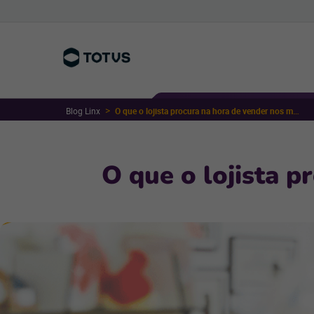
Blog Linx
O que o lojista procura na hora de vender nos marketplaces?
O que o lojista 