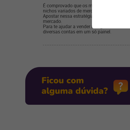
É comprovado que os marketplaces podem 
nichos variados de mercado e nem com exp
Apostar nessa estratégia, é de fato, um je
mercado.
Para te ajudar a vender nos grandes mark
diversas contas em um só painel.
Ficou com
alguma dúvida?