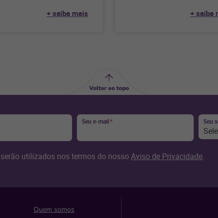
s de venda do
clientes conhecerem os produt
+ saiba mais
+ saiba 
Descubra como melhorar as v
neste canal
Voltar ao topo
Seu e-mail
*
Seu 
Sel
serão utilizados nos termos do nosso
Aviso de Privacidade
.
Quem somos