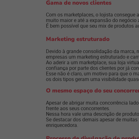
Gama de novos clientes
Com os marketplaces, o lojista consegue 
muito maior e até a expansão do negócio 
É bem possível que seu mix de produtos a
Marketing estruturado
Devido à grande consolidação da marca
empresas um
marketing estruturado
e carr
Ao aderir a um marketplace, sua loja virt
confiança por parte dos clientes por já c
Esse não é claro, um motivo para que o m
os dois tipos geram uma visibilidade quas
O mesmo espaço do seu concorre
Apesar de abrigar muita concorrência lado
frente aos seus concorrentes.
Nessa hora vale uma descrição de produt
Se destacar dos demais apesar de muitas v
enriquecedora.
Processo de divulgação de produ