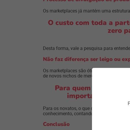
Os marketplaces já mantém uma estrutura 
O custo com toda a part
zero p
Desta forma, vale a pesquisa para entend
Não faz diferença ser leigo ou ex
Os marketplaces são ótimos para os mais 
de novos nichos de mercado.
Para quem já conhece 
importante de nov
P
Para os novatos, o que chama atenção co
conhecimento, contando com suporte. Rápi
Conclusão