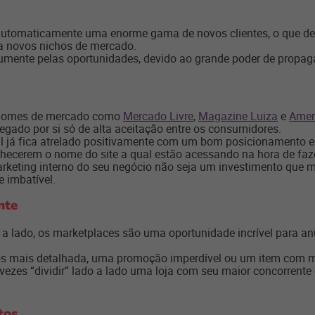
automaticamente uma enorme gama de novos clientes, o que de 
a novos nichos de mercado.
umente pelas oportunidades, devido ao grande poder de propaga
, nomes de mercado como
Mercado Livre
,
Magazine Luiza
e
Amer
egado por si só de alta aceitação entre os consumidores.
ual já fica atrelado positivamente com um bom posicionamento e
onhecerem o nome do site a qual estão acessando na hora de fa
arketing interno do seu negócio não seja um investimento que
e imbatível.
nte
 a lado, os marketplaces são uma oportunidade incrível para an
os mais detalhada, uma promoção imperdível ou um item com 
ezes “dividir” lado a lado uma loja com seu maior concorrente é
tos