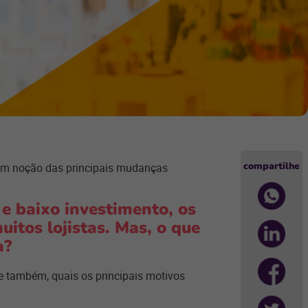
compartilhe
têm noção das principais mudanças
 e baixo investimento, os
itos lojistas. Mas, o que
a?
 também, quais os principais motivos