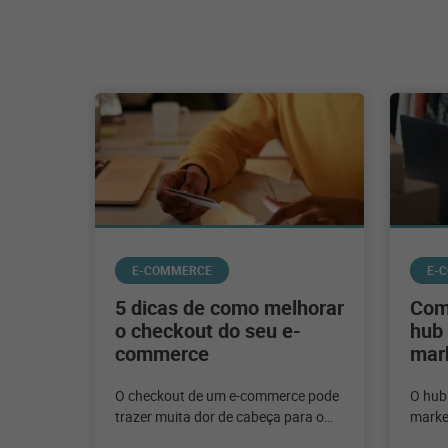
E-COMMERCE
E-
5 dicas de como melhorar
Com
o checkout do seu e-
hub 
commerce
mar
O checkout de um e-commerce pode
O hub
trazer muita dor de cabeça para o
market
lojista. Mas, separamos algumas
coloc