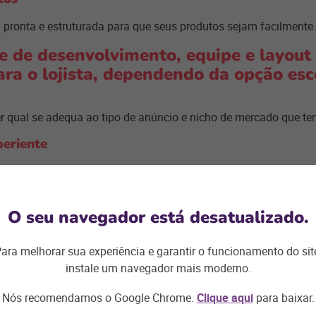
pronta e estruturada para que seus produtos sejam facilmente
e de desenvolvimento, equipe e layout
ara o lojista, dependendo da opção esc
er qual se adequa ao tipo de anúncio e nicho de mercado que te
periente
experientes, mas tem espaço para leigos no assunto, como no
as vitrines virtuais, a estratégia se t
O seu navegador está desatualizado.
as oportunidades, novos clientes, um 
ara melhorar sua experiência e garantir o funcionamento do sit
mo principal motivo de atração é começar a
vender online
sem a
instale um navegador mais moderno.
do, fácil e com boas opções de aumentar a clientela.
Nós recomendamos o Google Chrome.
Clique aqui
para baixar.