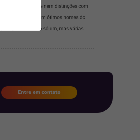
sem complicações e nem distinções com
r exposição positiva com ótimos nomes do
a para gerenciar não só um, mas várias
Entre em contato