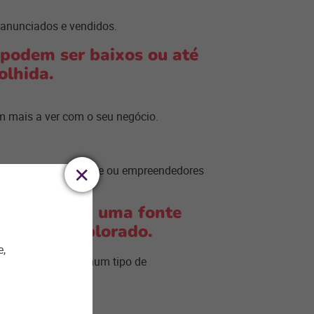
 anunciados e vendidos.
 podem ser baixos ou até
olhida.
m mais a ver com o seu negócio.
vos vendedores online ou
empreendedores
ransforma em uma fonte
campo inexplorado.
e,
 exigência de nenhum tipo de