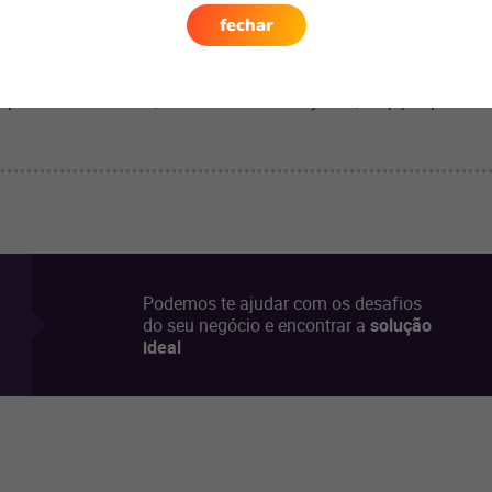
ser uma ótima fonte de novos clientes, aumento nas vendas, 
fechar
erientes e leigos.
ito de sua loja virtual vender nas melhores vitrines online e te
etplaces do mercado, a Linx oferece o
Pay Hub
, a opção perfeit
Podemos te ajudar com os desafios
do seu negócio e encontrar a
solução
ideal