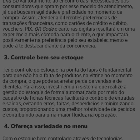
and Go
vai totalmente ao encontro das necessidades dos
consumidores que optam por esse modelo de atendimento,
já que buscam agilidade e praticidade no momento da
compra. Assim, atender a diferentes preferências de
transações financeiras, como cartões de crédito e débito,
vouchers, PIX,
QR Code
e carteiras digitais resultará em uma
experiência mais cômoda para o cliente, o que impactará
positivamente na preferência pelo seu estabelecimento e
poderá te destacar diante da concorrência.
3.
Controle bem seu estoque
Ter o controle do estoque na ponta do lápis é fundamental
para que não haja falta de produtos na vitrine no momento
da compra, o que pode acarretar perda de vendas e de
clientela. Para isso, investir em um sistema que realize a
gestão do estoque de forma automatizada por meio do
cadastro de fichas técnicas facilitará o controle de entradas
e saídas, evitando erros, faltas, desperdícios e minimizando
custos, proporcionando uma melhor rotatividade de pedidos
e contribuindo para uma maior fluidez na operação.
4.
Ofereça variedade no menu
Com o estoque bem controlado através de tecnologias