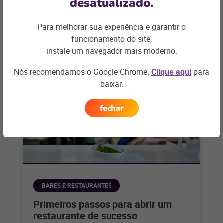
desatualizado.
Para melhorar sua experiência e garantir o
funcionamento do site,
Artigos relacionados
instale um navegador mais moderno.
Nós recomendamos o Google Chrome.
Clique aqui
para
baixar.
fechar
BARES E RESTAURANTES
Primeiros passos para abrir um
restaurante de sucesso