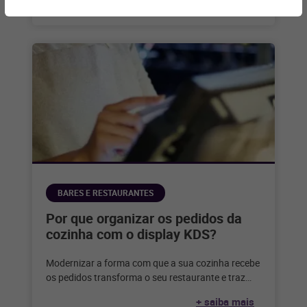
BARES E RESTAURANTES
Por que organizar os pedidos da
cozinha com o display KDS?
Modernizar a forma com que a sua cozinha recebe
os pedidos transforma o seu restaurante e traz
diversos benefícios. Confira
+ saiba mais