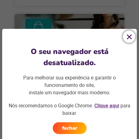
O seu navegador está
desatualizado.
Para melhorar sua experiência e garantir o
CONECTIVIDADE
funcionamento do site,
instale um navegador mais moderno.
Por que o live commerce precisa
fazer parte da sua estratégia de
Nós recomendamos o Google Chrome.
Clique aqui
para
vendas?
baixar.
Vender por meio de lives na internet já faz parte da
vida de 35% dos consumidores online brasileiros. E
fechar
você?
+ saiba mais