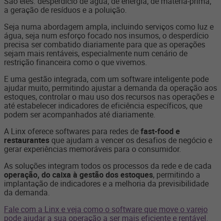
São eles: desperdício de água; de energia; de matéria-prima;
a geração de resíduos e a poluição.
Seja numa abordagem ampla, incluindo serviços como luz e
água, seja num esforço focado nos insumos, o desperdício
precisa ser combatido diariamente para que as operações
sejam mais rentáveis, especialmente num cenário de
restrição financeira como o que vivemos.
E uma gestão integrada, com um software inteligente pode
ajudar muito, permitindo ajustar a demanda da operação aos
estoques, controlar o mau uso dos recursos nas operações e
até estabelecer indicadores de eficiência específicos, que
podem ser acompanhados até diariamente.
A Linx oferece softwares para redes de
fast-food e
restaurantes
que ajudam a vencer os desafios de negócio e
gerar experiências memoráveis para o consumidor.
As soluções integram todos os processos da rede e de cada
operação, do caixa à gestão dos estoques
, permitindo a
implantação de indicadores e a melhoria da previsibilidade
da demanda.
Fale com a Linx e veja como o software que move o varejo
pode ajudar a sua operação a ser mais eficiente e rentável.