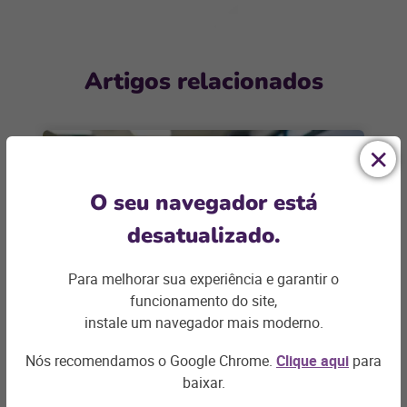
Artigos relacionados
O seu navegador está
desatualizado.
Para melhorar sua experiência e garantir o
funcionamento do site,
instale um navegador mais moderno.
BARES E RESTAURANTES
Primeiros passos para abrir um
Nós recomendamos o Google Chrome.
Clique aqui
para
restaurante de sucesso
baixar.