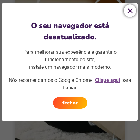
O seu navegador está
E-COMMERCE
desatualizado.
5 dicas para incentivar avaliação
de clientes no e-commerce
Para melhorar sua experiência e garantir o
funcionamento do site,
A avaliação de clientes dentro do e-commerce é
instale um navegador mais moderno.
um diferencial que vai trazer mais credibilidade
para a marca. Quando se
Nós recomendamos o Google Chrome.
Clique aqui
para
+ saiba mais
baixar.
fechar