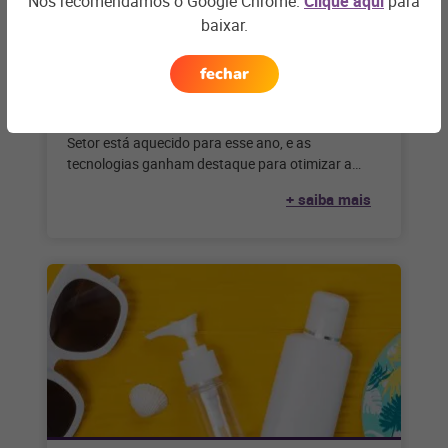
Nós recomendamos o Google Chrome.
Clique aqui
para
baixar.
FARMÁCIAS E DROGARIAS
fechar
Experiência do cliente nas
farmácias: dicas para 2024
Setor está aquecido para esse ano, e as
tecnologias ganham destaque para otimizar a
gestão, atendimento e ótima experiência do
+ saiba mais