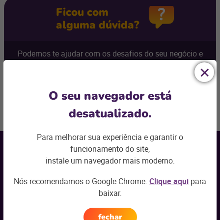
Ficou com
alguma dúvida?
Podemos te ajudar com os desafios do seu negócio e
encontrar a
solução ideal
Entre em contato
O seu navegador está
Voltar ao topo
desatualizado.
Receba nossas
Para melhorar sua experiência e garantir o
novidades por e-mail
funcionamento do site,
instale um navegador mais moderno.
Seu nome
*
Nós recomendamos o Google Chrome.
Clique aqui
para
baixar.
Seu e-mail
*
fechar