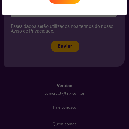
Seu segmento
*
Selecione
Esses dados serão utilizados nos termos do nosso
Aviso de Privacidade
.
Enviar
Vendas
comercial@linx.com.br
Fale conosco
Quem somos