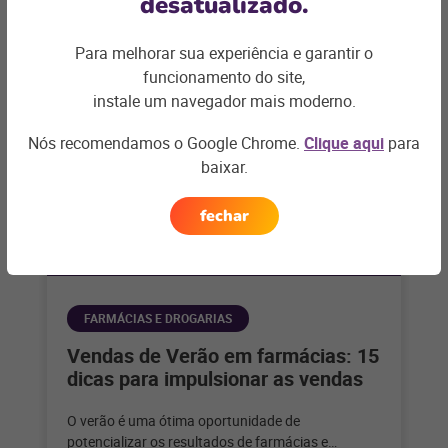
desatualizado.
gestão, atendimento e ótima experiência do
+ saiba mais
Para melhorar sua experiência e garantir o
funcionamento do site,
instale um navegador mais moderno.
Nós recomendamos o Google Chrome.
Clique aqui
para
baixar.
fechar
FARMÁCIAS E DROGARIAS
Vendas de Verão em farmácias: 15
dicas para impulsionar as vendas
O verão é uma ótima oportunidade de
potencializar os resultados de farmácias e