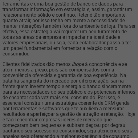
ferramentas e uma boa gestão de banco de dados para
transformar informação em estratégia e, assim, garantir um
relacionamento sólido e contínuo. Reter é tão importante
quanto atrair, por isso tenha em mente a necessidade de
manter interações também fora do ambiente de loja. Para ser
efetiva, essa estratégia vai requerer um aculturamento de
todas as áreas da empresa e impactar na identidade e
valores empresariais, ou seja, cada colaborador passa a ter
um papel fundamental em fomentar a relação com o
consumidor.
Clientes fidelizados dão menos
ibope
à concorrência e se
atém menos a preço, pois são compensados com a
conveniência oferecida e garantia de boa experiência. Na
batalha sangrenta do mercado por diferenciação, sai na
frente quem investe tempo e energia olhando sinceramente
para as necessidades do seu público e os potenciais internos
de encantar cada vez mais seu consumido. Por isso, é
essencial construir uma estratégia coerente de CRM gerida
por ferramentas e softwares que te auxiliem a mensurar
resultados e aperfeiçoar a gestão de atração e retenção. Hoje
é fácil encontrar empresas líderes de mercado que
começaram bem pequenas e subiram degrau por degrau
pautando seu sucesso no consumidor, seja atendendo seus
anseios seja oferecendo a melhor experiência de consumo.