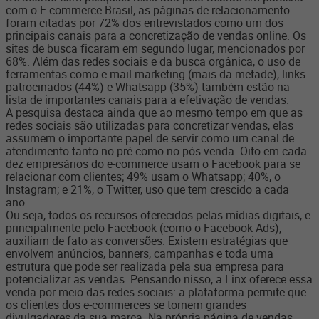
com o E-commerce Brasil, as páginas de relacionamento
foram citadas por 72% dos entrevistados como um dos
principais canais para a concretização de vendas online. Os
sites de busca ficaram em segundo lugar, mencionados por
68%. Além das redes sociais e da busca orgânica, o uso de
ferramentas como e-mail marketing (mais da metade), links
patrocinados (44%) e Whatsapp (35%) também estão na
lista de importantes canais para a efetivação de vendas.
A pesquisa destaca ainda que ao mesmo tempo em que as
redes sociais são utilizadas para concretizar vendas, elas
assumem o importante papel de servir como um canal de
atendimento tanto no pré como no pós-venda. Oito em cada
dez empresários do e-commerce usam o Facebook para se
relacionar com clientes; 49% usam o Whatsapp; 40%, o
Instagram; e 21%, o Twitter, uso que tem crescido a cada
ano.
Ou seja, todos os recursos oferecidos pelas mídias digitais, e
principalmente pelo Facebook (como o Facebook Ads),
auxiliam de fato as conversões. Existem estratégias que
envolvem anúncios, banners, campanhas e toda uma
estrutura que pode ser realizada pela sua empresa para
potencializar as vendas. Pensando nisso, a Linx oferece essa
venda por meio das redes sociais: a plataforma permite que
os clientes dos e-commerces se tornem grandes
divulgadores da sua marca. Na própria página de vendas