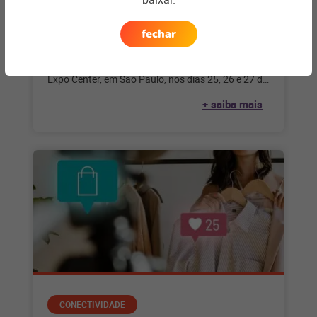
Fórum ECBR 2023: confira os
principais insights do evento
fechar
O Fórum ECBR 2023, realizado no Transamérica
Expo Center, em São Paulo, nos dias 25, 26 e 27 de
julho,
+ saiba mais
CONECTIVIDADE