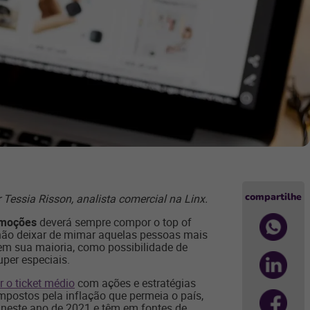
compartilhe
 Tessia Risson, analista comercial na Linx.
moções
deverá sempre compor o top of
 não deixar de mimar aquelas pessoas mais
 em sua maioria, como possibilidade de
per especiais.
 o ticket médio
com ações e estratégias
impostos pela inflação que permeia o país,
 neste ano de 2021 e têm em fontes de