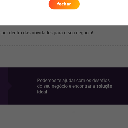
fechar
sa necessidade do consumidor? O vale -troca como um dos atrib
tão de suas soluções.
 e termine o ano celebrando, também, o seu sucesso!
 por dentro das novidades para o seu negócio!
Podemos te ajudar com os desafios
do seu negócio e encontrar a
solução
ideal