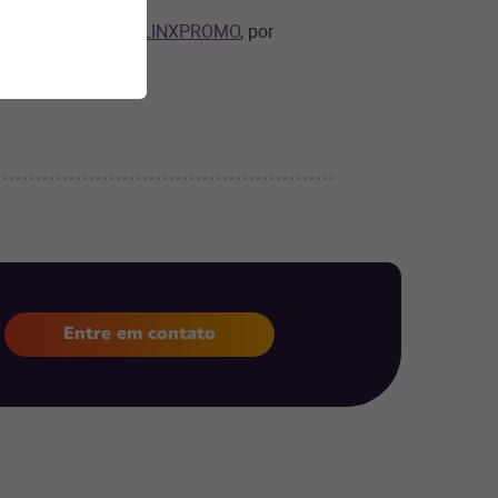
utos da ferramenta
LINXPROMO
, por
Entre em contato