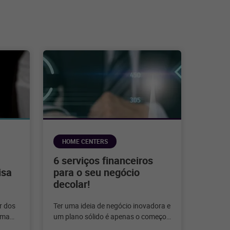
HOME CENTERS
:
6 serviços financeiros
isa
para o seu negócio
decolar!
er dos
Ter uma ideia de negócio inovadora e
uma
um plano sólido é apenas o começo.
as
Para que um negócio decole e