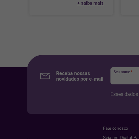
+ saiba mais
fundamental para o sucesso
Confir
Seu nome
*
Receba nossas
novidades por e-mail
Esses dados 
Fale conosco
Seja um Digital Pa