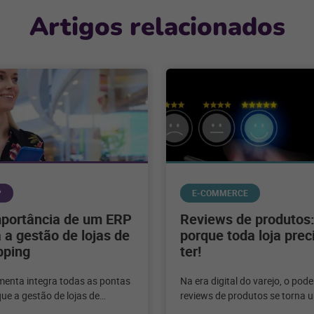
Artigos relacionados
P
E-COMMERCE
mportância de um ERP
Reviews de produtos
 a gestão de lojas de
porque toda loja prec
pping
ter!
menta integra todas as pontas
Na era digital do varejo, o pod
ue a gestão de lojas de
reviews de produtos se torna 
ng seja mais ágil e eficiente.
ferramenta indispensável. Ess