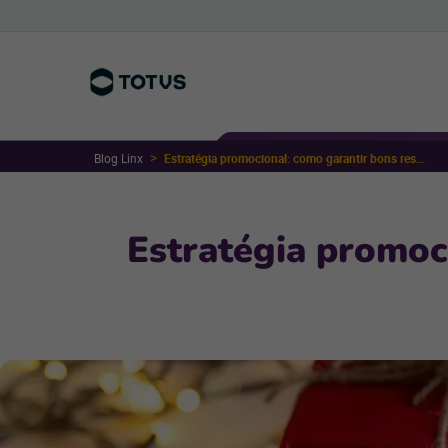
Blog Linx
Estratégia promocional: como garantir bons resultados com as festas de fim de ano?
Estratégia promoc