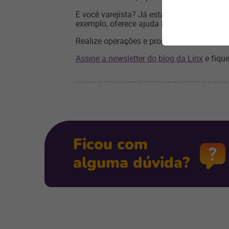
E você varejista? Já está pronto para es
exemplo, oferece ajuda no processo e ges
Realize operações e promoções eficientes
Assine a newsletter do blog da Linx
e fique
Ficou com
alguma dúvida?