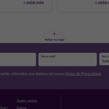
+ saiba mais
+ saiba 
a! Gerenciar
avaliações autênticas
desempenham
Voltar ao topo
Seu e-mail
*
Seu 
Sel
serão utilizados nos termos do nosso
Aviso de Privacidade
.
Quem somos
rtner
Napse