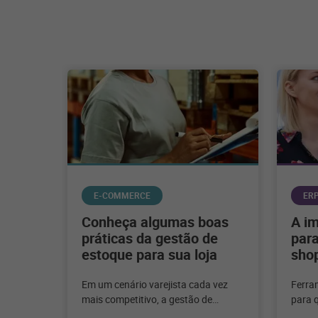
E-COMMERCE
ER
Conheça algumas boas
A i
práticas da gestão de
para
estoque para sua loja
sho
Em um cenário varejista cada vez
Ferra
mais competitivo, a gestão de
para q
estoque emerge como um pilar
shoppi