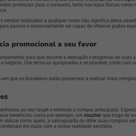
enário promissor para o consumo, tanto nas lojas físicas como
cio
s vendas realizados a qualquer custo não significa plena assert
lguns passos e essencialmente ser capaz de oferecer gratas expe
ncia promocional a seu favor
undamental para que durante a execução e progresso de suas a
 o negócio. Use técnicas apropriadas e se possível, conte com 
em que os brasileiros estão propensos a realizar mais compras
ões
alinhadas ao seu target e estimule a compra antecipada. Espe
gerar benefícios, como por exemplo, um
voucher
que traga de vol
utilizar como apelo, a salvaguarda de obter suas compras sem a
 combinam em nada com a nossa realidade sanitária.