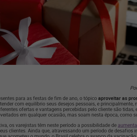
Por
sentes para as festas de fim de ano, o tópico
aproveitar as
pro
nder com equilíbrio seus desejos pessoais, e principalmente,
rentes ofertas e vantagens percebidas pelo cliente são tidas,
oveitados em qualquer ocasião, mas soam nesta época, como su
va, os varejistas têm neste período a possibilidade de
aumentar
seus clientes. Ainda que, atravessando um período de desafios 
 que acometeu o mundo, o Brasil celebra o avanço da vacinação