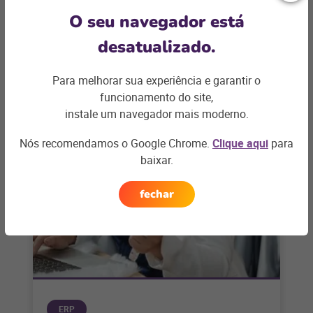
O seu navegador está
Metas de vendas: veja como
definir para a equipe de sua loja
desatualizado.
A definição das metas de vendas de uma loja
Para melhorar sua experiência e garantir o
precisa ser objetiva e realista com o negócio.
funcionamento do site,
Entenda como definir
+ saiba mais
instale um navegador mais moderno.
Nós recomendamos o Google Chrome.
Clique aqui
para
baixar.
fechar
ERP