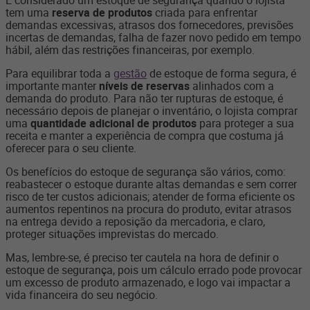
É considerado um estoque de segurança quando o lojista
tem uma
reserva de produtos
criada para enfrentar
demandas excessivas, atrasos dos fornecedores, previsões
incertas de demandas, falha de fazer novo pedido em tempo
hábil, além das restrições financeiras, por exemplo.
Para equilibrar toda a
gestão
de estoque de forma segura, é
importante manter
níveis de reservas
alinhados com a
demanda do produto. Para não ter rupturas de estoque, é
necessário depois de planejar o inventário, o lojista comprar
uma
quantidade adicional de produtos
para proteger a sua
receita e manter a experiência de compra que costuma já
oferecer para o seu cliente.
Os benefícios do estoque de segurança são vários, como:
reabastecer o estoque durante altas demandas e sem correr
risco de ter custos adicionais; atender de forma eficiente os
aumentos repentinos na procura do produto, evitar atrasos
na entrega devido a reposição da mercadoria, e claro,
proteger situações imprevistas do mercado.
Mas, lembre-se, é preciso ter cautela na hora de definir o
estoque de segurança, pois um cálculo errado pode provocar
um excesso de produto armazenado, e logo vai impactar a
vida financeira do seu negócio.