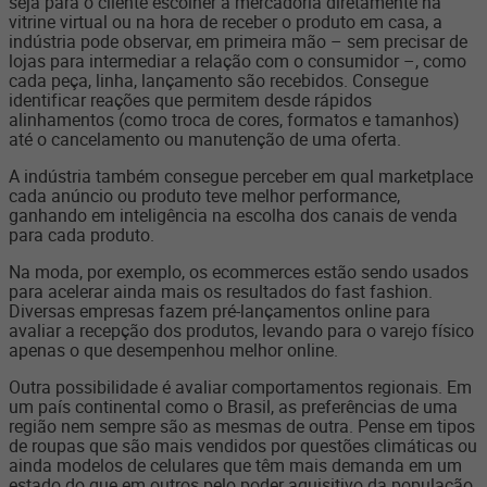
seja para o cliente escolher a mercadoria diretamente na
vitrine virtual ou na hora de receber o produto em casa, a
indústria pode observar, em primeira mão
–
sem precisar de
lojas para intermediar a relação com o consumidor
–
, como
cada peça, linha, lançamento são recebidos. Consegue
identificar reações que permitem desde rápidos
alinhamentos (como troca de cores, formatos e tamanhos)
até o cancelamento ou manutenção de uma oferta.
A indústria também consegue perceber em qual marketplace
cada anúncio ou produto teve melhor performance,
ganhando em inteligência na escolha dos canais de venda
para cada produto.
Na moda, por exemplo, os ecommerces estão sendo usados
para acelerar ainda mais os resultados do fast fashion.
Diversas empresas fazem pré-lançamentos online para
avaliar a recepção dos produtos, levando para o varejo físico
apenas o que desempenhou melhor online.
Outra possibilidade é avaliar comportamentos regionais. Em
um país continental como o Brasil, as preferências de uma
região nem sempre são as mesmas de outra. Pense em tipos
de roupas que são mais vendidos por questões climáticas ou
ainda modelos de celulares que têm mais demanda em um
estado do que em outros pelo poder aquisitivo da população,