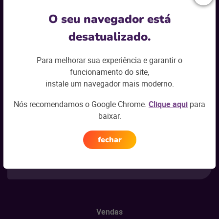
Seu nome
*
O seu navegador está
desatualizado.
Seu e-mail
*
Para melhorar sua experiência e garantir o
funcionamento do site,
Seu segmento
*
instale um navegador mais moderno.
Selecione
Nós recomendamos o Google Chrome.
Clique aqui
para
Esses dados serão utilizados nos termos do nosso
baixar.
Aviso de Privacidade
.
fechar
Enviar
Vendas