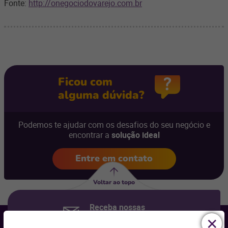
Fonte:
http://onegociodovarejo.com.br
Ficou com
alguma dúvida?
Podemos te ajudar com os desafios do seu negócio e
encontrar a
solução ideal
Entre em contato
Voltar ao topo
Receba nossas
novidades por e-mail