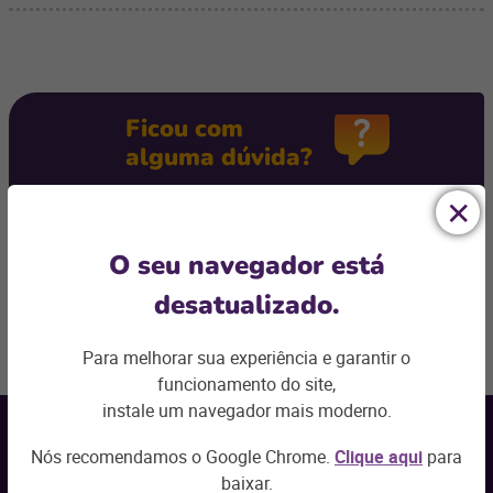
Ficou com
alguma dúvida?
Podemos te ajudar com os desafios do seu negócio e
encontrar a
solução ideal
O seu navegador está
Entre em contato
desatualizado.
Voltar ao topo
Para melhorar sua experiência e garantir o
funcionamento do site,
Receba nossas
instale um navegador mais moderno.
novidades por e-mail
Nós recomendamos o Google Chrome.
Clique aqui
para
Seu nome
*
baixar.