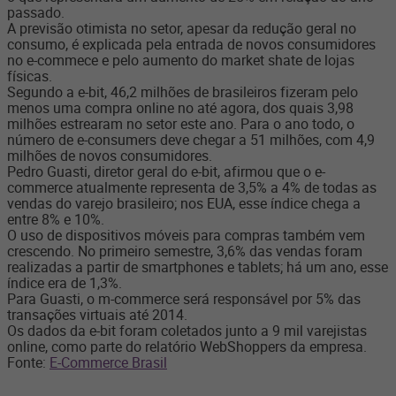
passado.
A previsão otimista no setor, apesar da redução geral no
consumo, é explicada pela entrada de novos consumidores
no e-commece e pelo aumento do market shate de lojas
físicas.
Segundo a e-bit, 46,2 milhões de brasileiros fizeram pelo
menos uma compra online no até agora, dos quais 3,98
milhões estrearam no setor este ano. Para o ano todo, o
número de e-consumers deve chegar a 51 milhões, com 4,9
milhões de novos consumidores.
Pedro Guasti, diretor geral do e-bit, afirmou que o e-
commerce atualmente representa de 3,5% a 4% de todas as
vendas do varejo brasileiro; nos EUA, esse índice chega a
entre 8% e 10%.
O uso de dispositivos móveis para compras também vem
crescendo. No primeiro semestre, 3,6% das vendas foram
realizadas a partir de smartphones e tablets; há um ano, esse
índice era de 1,3%.
Para Guasti, o m-commerce será responsável por 5% das
transações virtuais até 2014.
Os dados da e-bit foram coletados junto a 9 mil varejistas
online, como parte do relatório WebShoppers da empresa.
Fonte:
E-Commerce Brasil