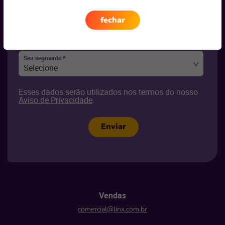
fechar
Seu e-mail
*
Seu segmento
*
Selecione
Esses dados serão utilizados nos termos do nosso
Aviso de Privacidade
.
Enviar
Vendas
comercial@linx.com.br