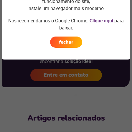
funcionamento do site,
instale um navegador mais moderno.
Nós recomendamos o Google Chrome.
Clique aqui
para
baixar.
Ficou com
alguma dúvida?
fechar
Podemos te ajudar com os desafios do seu negócio e
encontrar a
solução ideal
Entre em contato
Artigos relacionados