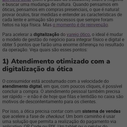
e buscar uma mudança de cultura. Quando pensamos em
óticas, pensamos em compras presenciais, o que é natural:
provar óculos, tirar medidas e entender as características de
cada lente e armação são processos que sempre foram
feitos na loja física. Mas
o momento é de reinvenção
.
Para acelerar a
digitalização
do
varejo ótico
, o ideal é mudar
o modelo de gestão do negócio para integrar físico e digital e
obter 5 pontos que farão uma enorme diferença no resultado
da operação. Veja quais são esses pontos:
1)
Atendimento otimizado com a
digitalização da ótica
O consumidor está acostumado com a velocidade do
atendimento digital
, em que, com poucos cliques, é possível
concluir a compra. O atendimento pessoal também precisa
ser rápido – e não é de hoje que filas e lentidão no caixa são
motivos de descontentamento para os clientes.
Por isso, a ótica precisa contar com um
sistema de vendas
que acelere a fase de
checkout
. Um bom caminho é usar
uma solução que permita a realização do pagamento via
aplicativo, QR Code ou PIX. Um tablet ou o celular do