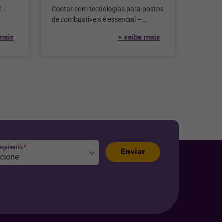
e
Contar com tecnologias para postos
dentre
de combustíveis é essencial –
mesmo que ainda não seja a hora de
mais
+ saiba mais
vender online.
segmento
*
Enviar
ecione