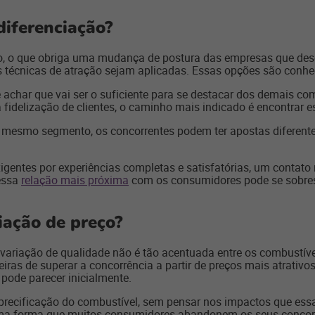
diferenciação?
, o que obriga uma mudança de postura das empresas que dese
s técnicas de atração sejam aplicadas. Essas opções são conhe
 achar que vai ser o suficiente para se destacar dos demais co
fidelização de clientes, o caminho mais indicado é encontrar es
m mesmo segmento, os concorrentes podem ter apostas diferente
entes por experiências completas e satisfatórias, um contato
essa
relação mais próxima
com os consumidores pode se sobre
iação de preço?
ariação de qualidade não é tão acentuada entre os combustívei
neiras de superar a concorrência a partir de preços mais atrativ
pode parecer inicialmente.
 precificação do combustível, sem pensar nos impactos que ess
 uma forma que muitos consumidores abandonem os seus concor