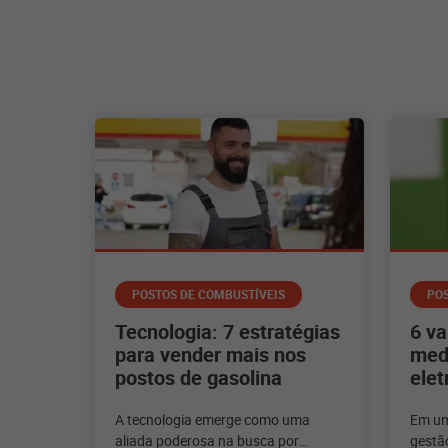
POSTOS DE COMBUSTÍVEIS
POS
Tecnologia: 7 estratégias
6 va
para vender mais nos
med
postos de gasolina
elet
A tecnologia emerge como uma
Em um
aliada poderosa na busca por
gestão