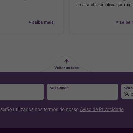
tível é essencial para o
uma tarefa complexa que exig
so dos negócios. Uma das
atenção a diversos aspectos, 
eles, a gestão dos
+ saiba mais
+ saiba 
Voltar ao topo
Seu e-mail
*
Seu 
Sel
serão utilizados nos termos do nosso
Aviso de Privacidade
.