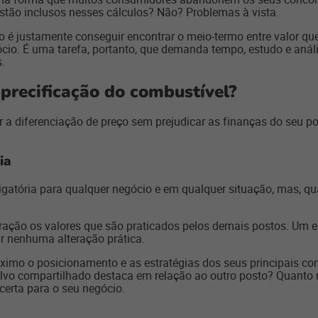
stão inclusos nesses cálculos? Não? Problemas à vista.
 é justamente conseguir encontrar o meio-termo entre valor que
ócio. É uma tarefa, portanto, que demanda tempo, estudo e aná
.
recificação do combustível?
ir a diferenciação de preço sem prejudicar as finanças do seu
ia
igatória para qualquer negócio e em qualquer situação, mas, q
ração os valores que são praticados pelos demais postos. Um e
r nenhuma alteração prática.
ximo o posicionamento e as estratégias dos seus principais con
alvo compartilhado destaca em relação ao outro posto? Quanto 
certa para o seu negócio.