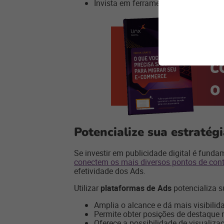
Invista em ferramentas tecnológicas 
Potencialize sua estratég
Se investir em publicidade digital é funda
conectem os mais diversos pontos de con
efetividade dos Ads.
Utilizar
plataformas de Ads
potencializa s
Amplia o alcance e dá mais visibilid
Permite obter posições de destaque 
Oferece a possibilidade de visualiza