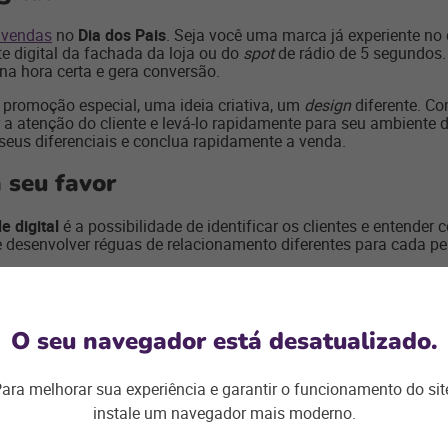
s vendas
no
Dia dos Pais
. Seja você uma marca já experiente no
te digital da fachada da loja ou do
spot
de rádio de 5 segundos.
 na hora certa e gera conversão.
ma promoção especial, uma ideia criativa, um
design
diferente. C
a atenção do cliente e levá-lo rapidamente para seu ambiente
seus diferenciais e conclua rapidamente a venda.
 seu favor
e digital
é a possibilidade de identificar os clientes e entend
 desenvolver réguas de relacionamento diferentes para cada perf
omo o
Dia dos Pais
, em que a compra tem um fator emocional, 
nte ideal. Nesse momento,
o
retargeting
se torna ainda mais pod
s consideraram. Quando bem utilizado, esse recurso não é invasi
em é lembrado.
O seu navegador está desatualizado.
 por personalização e imediatismo, a
nova realidade do relaci
amento, de acordo com os interesses do consumidor. Para isso:
ara melhorar sua experiência e garantir o funcionamento do sit
instale um navegador mais moderno.
entes;
 análise de dados;