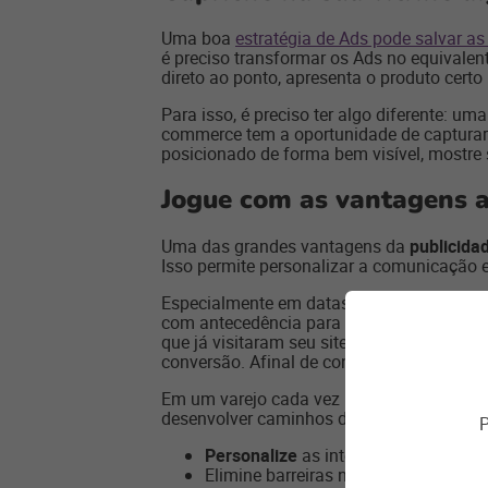
Uma boa
estratégia de Ads pode salvar a
é preciso transformar os Ads no equivalen
direto ao ponto, apresenta o produto certo
Para isso, é preciso ter algo diferente: u
commerce tem a oportunidade de capturar 
posicionado de forma bem visível, mostre 
Jogue com as vantagens a
Uma das grandes vantagens da
publicidad
Isso permite personalizar a comunicação e
Especialmente em datas promocionais c
com antecedência para encontrar o prese
que já visitaram seu site e quais produto
conversão. Afinal de contas, só vende qu
Em um varejo cada vez mais impulsionado
desenvolver caminhos diferentes de engaj
P
Personalize
as interações com os cli
Elimine barreiras na coleta, gestão e