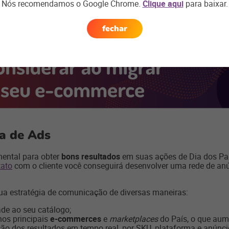
que tragam escala e flexibilidade para o seu negócio.
Nós recomendamos o Google Chrome.
Clique aqui
para baixar.
fechar
ia de Ads
mental para obter
bons resultados
em suas ações de Dia dos Pa
tato
com o cliente você conseguirá desenvolver uma rede de an
ua estratégia de comunicação de diversas maneiras:
ade ao seu catálogo;
nos principais
e-commerces
e
marketplaces
do País, o que aum
ção dos resultados em tempo real, por SKU, plataforma e anúnci