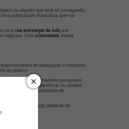
 digital ou alguém que está só começando,
 Uma publicidade chamativa, que vai
om uma b
oa estratégia de Ads
, o e-
 de negócios. Com
criatividade
, esteja
er comportamentos de navegação e consumo.
il de público.
é normal que os consumidores pesquisem
eroso
, pois permite identificar os clientes
vo e aumenta a possibilidade de
onamento com o cliente
depende de
e,