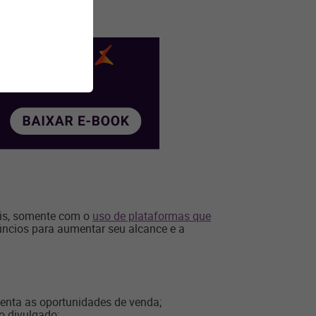
is, somente com o
uso de plataformas que
úncios para aumentar seu alcance e a
enta as oportunidades de venda;
o divulgado;