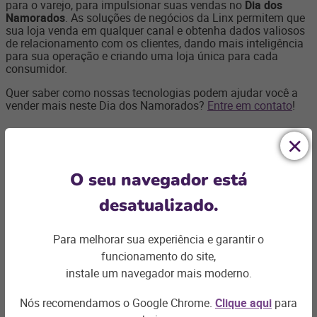
para o varejo, para impulsionar suas vendas no
Dia dos
Namorados
. As soluções de negócios da Linx permitem que
sua loja venda em qualquer canal e obtenha dados valiosos
de relacionamento com os clientes, dando mais inteligência
para sua operação e criando uma loja única para cada
consumidor.
Quer saber como nossas tecnologias podem ajudar você a
vender mais neste Dia dos Namorados?
Entre em contato
!
O seu navegador está
desatualizado.
Ficou com
alguma dúvida?
Para melhorar sua experiência e garantir o
funcionamento do site,
instale um navegador mais moderno.
Podemos te ajudar com os desafios do seu negócio e
encontrar a
solução ideal
Nós recomendamos o Google Chrome.
Clique aqui
para