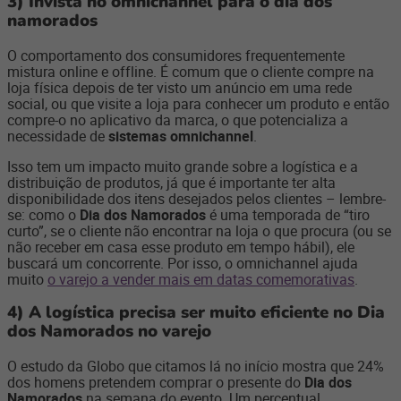
3)
Invista no omnichannel para o dia dos
namorados
O comportamento dos consumidores frequentemente
mistura online e offline. É comum que o cliente compre na
loja física depois de ter visto um anúncio em uma rede
social, ou que visite a loja para conhecer um produto e então
compre-o no aplicativo da marca, o que potencializa a
necessidade de
sistemas omnichannel
.
Isso tem um impacto muito grande sobre a logística e a
distribuição de produtos, já que é importante ter alta
disponibilidade dos itens desejados pelos clientes – lembre-
se: como o
Dia dos Namorados
é uma temporada de “tiro
curto”, se o cliente não encontrar na loja o que procura (ou se
não receber em casa esse produto em tempo hábil), ele
buscará um concorrente. Por isso, o omnichannel ajuda
muito
o varejo a vender mais em datas comemorativas
.
4)
A logística precisa ser muito eficiente no Dia
dos Namorados no varejo
O estudo da Globo que citamos lá no início mostra que 24%
dos homens pretendem comprar o presente do
Dia dos
Namorados
na semana do evento. Um percentual