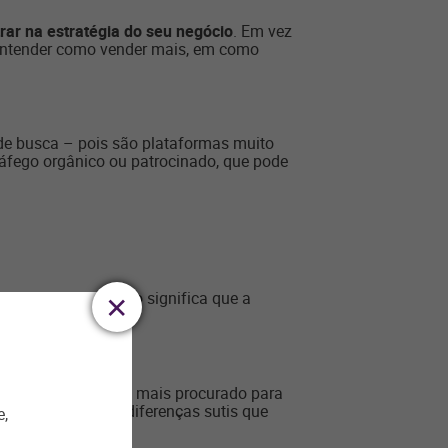
rar na estratégia do seu negócio
. Em vez
 entender como vender mais, em como
de busca – pois são plataformas muito
áfego orgânico ou patrocinado, que pode
meras opções. Isso significa que a
sua marca
:
 regiões do País e é mais procurado para
de tudo, existem diferenças sutis que
e,