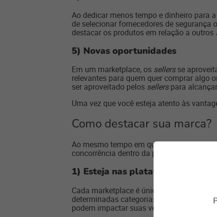
Ao dedicar menos tempo e dinheiro para a e
de selecionar fornecedores de segurança
destacar os produtos em relação a outros
5)
Novas oportunidades
Em um marketplace, os
sellers
se aproveit
relevantes para quem quer comprar algo o
ser aproveitado pelos
sellers
para alcançar
Uma vez que você esteja atento às vantag
Como destacar sua marca?
Ao mesmo tempo em que o marketplace ofe
concorrência dentro da plataforma é intens
1)
Esteja nas plataformas certas
Cada marketplace é único, no sentido de qu
determinadas categorias de produto. Até 
P
podem impactar suas vendas. Por isso, co