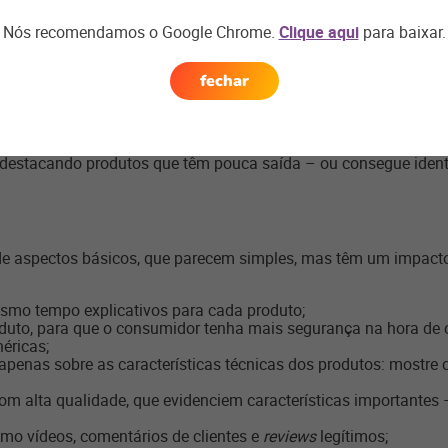
clientes do Hub de Marketplaces da
Linx
estão em 4,6 marketpl
Nós recomendamos o Google Chrome.
Clique aqui
para baixar.
ncia de uma única plataforma e buscando alcançar diferentes
idade de comparar as diversas plataformas e afinar o mix de p
fechar
m cada plataforma
tar com públicos diferentes é a importância de personalizar 
s destacando produtos que têm pouca saída – ou consegue ident
de aspectos básicos, que parecem simples, mas têm um impacto 
esmo tempo explicativos para cada produto;
oduto, para que o consumidor tenha mais segurança na hora de 
néricas;
ar apenas sobre as características técnicas dos produtos: most
om alta qualidade, que evidenciem características importantes 
omo vídeos, comentários de clientes e
reviews
legítimos;