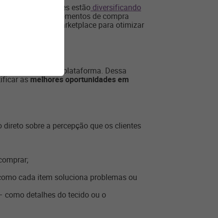
aces. Com isso, eles estão
diversificando
 consumidores em momentos de compra
rodutos em cada marketplace para otimizar
o catálogo de cada plataforma. Dessa
ificar as
melhores oportunidades em
direto sobre a percepção que os clientes
comprar;
re como cada item soluciona problemas ou
– como detalhes do tecido ou o