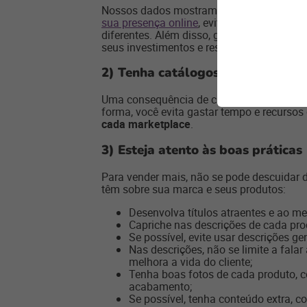
Nossos dados mostram que, em média, os 
sua presença online
, evitando a dependê
diferentes. Além disso, ganham a possibil
seus investimentos e resultados.
2)
Tenha catálogos diferentes e
Uma consequência de cada marketplace con
forma, você evita gastar tempo e recurso
cada marketplace
.
3)
Esteja atento às boas práticas
Para vender mais, não se pode descuidar 
têm sobre sua marca e seus produtos:
Desenvolva títulos atraentes e ao m
Capriche nas descrições de cada pr
Se possível, evite usar descrições ge
Nas descrições, não se limite a fal
melhora a vida do cliente;
Tenha boas fotos de cada produto, c
acabamento;
Se possível, tenha conteúdo extra, c