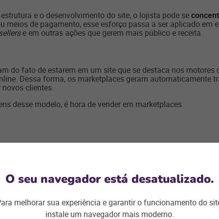
strutura e o desenvolvimento do site, o lojista pode se
concent
 ou meios de pagamento, esse esforço passa a ser aplicado em
sellers
e em outras ações que gerem mais público e receita.
am do fato de estarem em um site que se destaca nos motores 
nline. Dessa forma, os marketplaces geram automaticamente tr
 novos clientes.
ens desse modelo, é hora de vender em marketplaces.
rece mais visibilidade, o consumidor também tem acesso a inú
a. Por isso, é preciso tomar alguns
cuidados para evidenciar 
O seu navegador está desatualizado.
e ele alcança diferentes clientes, está mais presente em certas
mesmo nos marketplaces generalistas, que teoricamente vendem 
ara melhorar sua experiência e garantir o funcionamento do sit
nheça muito bem o público de cada plataforma.
instale um navegador mais moderno.