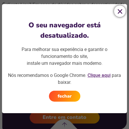
É cliente Linx? Em caso de dúvidas sobre a descontinuidade
da emissão por ECF para postos de combustíveis do estado
de São Paulo, entre em contato com a área de suporte do seu
produto.
O seu navegador está
desatualizado.
Para melhorar sua experiência e garantir o
funcionamento do site,
instale um navegador mais moderno.
Ficou com
Nós recomendamos o Google Chrome.
Clique aqui
para
alguma dúvida?
baixar.
fechar
Podemos te ajudar com os desafios do seu negócio e
encontrar a
solução ideal
Entre em contato