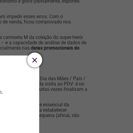
onismo e golfe (obviamente, esportes
am impedir esses erros. Com o
to de venda, ficou comprovado nos
a camiseta M da coleção do super-herói
– e a capacidade de análise de dados de
pecialmente nas
datas promocionais do
 lojas se vestem de Dia das Mães / Pais /
eçar muito antes da visita ao PDV: é no
dem comprar – e muitas vezes finalizam a
e,
recisa ser uma parte essencial da
o cliente à loja para estabelecer
ra erro é muito pequena (afinal, são
: