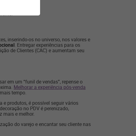
arem;
em;
iente.
es, inserindo-os no universo, nos valores e
ocional
. Entregar experiências para os
sição de Clientes (CAC) e aumentam seu
ar em um “funil de vendas”, repense o
róxima.
Melhorar a experiência pós-venda
 mais tempo.
e produtos, é possível seguir vários
 decoração no PDV é perenizado,
z mais e melhor.
lização do varejo e encantar seu cliente nas