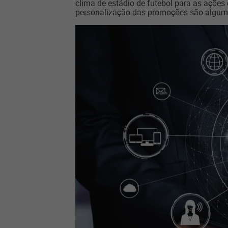
clima de estádio de futebol para as ações 
personalização das promoções são alguma