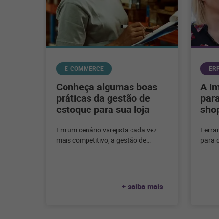
E-COMMERCE
ER
Conheça algumas boas
A i
práticas da gestão de
para
estoque para sua loja
sho
Em um cenário varejista cada vez
Ferra
mais competitivo, a gestão de
para q
estoque emerge como um pilar
shoppi
fundamental para o sucesso
Confir
+ saiba mais