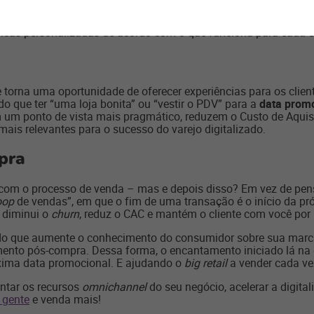
os rapidamente – ou disponibilizá-los logo para os clientes retir
ueta do produto ao que o consumidor aceita pagar por aquele it
cas personalizadas de acordo com o que funciona para cada cl
 torna uma oportunidade de oferecer experiências para os client
o que ter “uma loja bonita” ou “vestir o PDV” para a
data prom
 em um ponto de vista mais pragmático, reduzem o Custo de Aqui
ais relevantes para o sucesso do varejo digitalizado.
pra
com o processo de venda – mas e depois disso? Em vez de pens
oop
de vendas”, em que o fim de uma transação é o início da p
) diminui o
churn
, reduz o CAC e mantém o cliente com você por
údo que aumente o conhecimento do consumidor sobre sua marca 
ento pós-compra. Dessa forma, o encantamento iniciado lá na
óxima data promocional. E ajudando o
big retail
a vender cada ve
tar os recursos
omnichannel
do seu negócio, acelerar a digita
 gente
e venda mais!