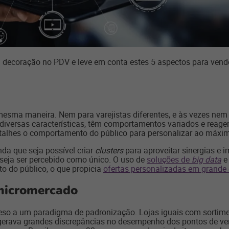
a decoração no PDV e leve em conta estes 5 aspectos para ven
esma maneira. Nem para varejistas diferentes, e às vezes ne
diversas características, têm comportamentos variados e reage
detalhes o comportamento do público para personalizar ao máx
nda que seja possível criar
clusters
para aproveitar sinergias e
eseja ser percebido como único. O uso de
soluções de
big data
e 
o do público, o que propicia
ofertas personalizadas em grande
micromercado
eso a um paradigma de padronização. Lojas iguais com sorti
 gerava grandes discrepâncias no desempenho dos pontos de ven