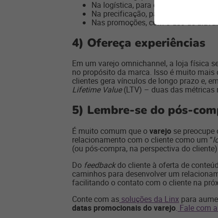
Na logística, para entregar os produt
Na precificação, para adequar a etiq
Nas promoções, com o uso de alavan
4)
Ofereça experiências
Em um varejo omnichannel, a loja física se
no propósito da marca. Isso é muito mais d
clientes gera vínculos de longo prazo e,
Lifetime Value
(LTV) – duas das métricas m
5)
Lembre-se do pós-com
É muito comum que o
varejo
se preocupe 
relacionamento com o cliente como um “
l
(ou pós-compra, na perspectiva do cliente
Do
feedback
do cliente à oferta de conte
caminhos para desenvolver um relacionam
facilitando o contato com o cliente na pr
Conte com as
soluções da Linx
para aumen
datas promocionais do varejo
.
Fale com a