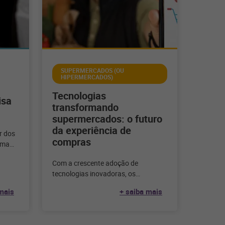
SUPERMERCADOS (OU
HIPERMERCADOS)
:
Tecnologias
isa
transformando
supermercados: o futuro
da experiência de
er dos
compras
uma
as
Com a crescente adoção de
tecnologias inovadoras, os
supermercados estão redefinindo a
mais
+ saiba mais
experiência de compras para os
clientes e otimizando