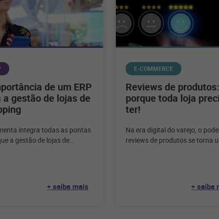
P
E-COMMERCE
mportância de um ERP
Reviews de produtos
 a gestão de lojas de
porque toda loja prec
pping
ter!
menta integra todas as pontas
Na era digital do varejo, o pod
ue a gestão de lojas de
reviews de produtos se torna 
ng seja mais ágil e eficiente.
ferramenta indispensável. Ess
a! Gerenciar
avaliações autênticas
desempenham
+ saiba mais
+ saiba 