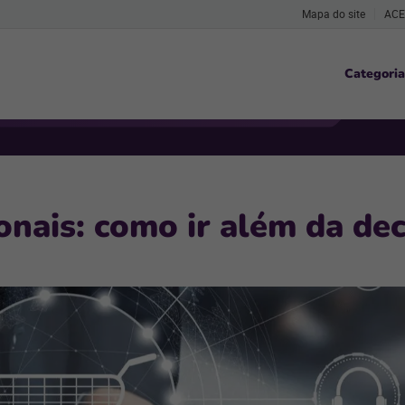
Mapa do site
ACE
Categoria
onais: como ir além da de