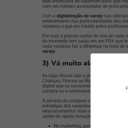
rede americana de supermercados que cheg
com um número avassalador de praticante
Com a
digitalização do varejo
nas últimas
entendimento das particularidades dos cl
números o que era intuído pelos profissio
Por isso, é preciso cuidar do mix de cad
do momento tem saída em um PDV que terá
cada varejista faz a diferença na hora de 
varejo
.
3)
Vá muito além da loja f
As lojas físicas são o grande “local de 
Crianças, Páscoa ou Natal por algumas se
digital que os consumidores se informam,
P
compra no e-commerce, aplicativo ou me
A jornada de compras omnichannel
ajuda
estratégia dos varejistas. O digital amplia
relacionamentos mais sólidos e duradouro
ações de rápida duração), o
varejista omn
No marketing, para comunicar melhor