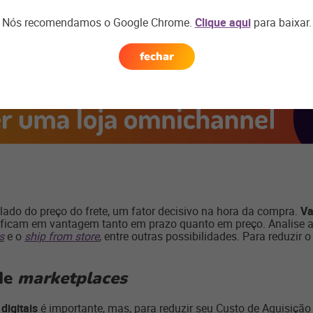
Nós recomendamos o Google Chrome.
Clique aqui
para baixar.
fechar
 lado do preço do frete, um fator decisivo na hora da compra.
Va
ficam em vantagem tanto em prazo quanto em preço. Analise a 
s
e o
ship from store
, entre outras possibilidades. Para reduzir 
de
marketplaces
digitais
é importante, mas, para reduzir seu Custo de Aquisição