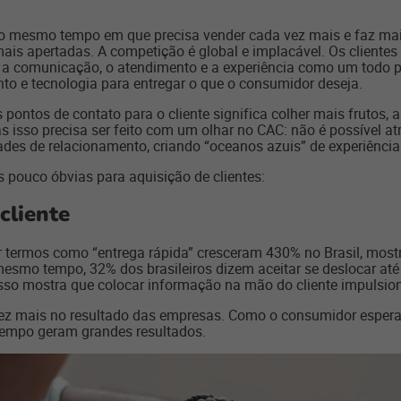
 Ao mesmo tempo em que precisa vender cada vez mais e faz ma
is apertadas. A competição é global e implacável. Os cliente
a comunicação, o atendimento e a experiência como um todo prec
nto e tecnologia para entregar o que o consumidor deseja.
ontos de contato para o cliente significa colher mais frutos,
 isso precisa ser feito com um olhar no CAC: não é possível at
dades de relacionamento, criando “oceanos azuis” de experiênci
as pouco óbvias para aquisição de clientes:
cliente
 termos como “entrega rápida” cresceram 430% no Brasil, mos
o mesmo tempo, 32% dos brasileiros dizem aceitar se deslocar 
 Isso mostra que colocar informação na mão do cliente impulsi
a vez mais no resultado das empresas. Como o consumidor esper
tempo geram grandes resultados.