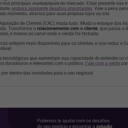
e nos principais
marketplaces
do mercado. Estar presente nas 
idade,
embora apresente desafios importantes
. Vale a pena pen
do momento, atrai-los para suas próprias lojas ou site.
Aquisição de Clientes (CAC) muda tudo. Muda o estoque das loj
enda. Transforma o
relacionamento com o cliente
, que passa a 
res, e menos ao canal onde a venda foi fechada.
as estejam mais disponíveis para os clientes, e isso reduz o Cu
dável.
s tecnológicas que aumentam sua capacidade de entender os cli
is duradouros e relevantes com o público.
Fale com a gente
par
 por dentro das novidades para o seu negócio!
Podemos te ajudar com os desafios
do seu negócio e encontrar a
solução