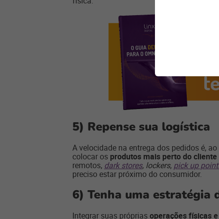
física.
5)
Repense sua logística
A velocidade na entrega dos pedidos é, ao
colocar os
produtos mais perto do cliente
remotos,
dark stores
,
lockers
,
pick up point
preciso estar próximo do consumidor.
6)
Tenha uma estratégia 
Integrar suas próprias
operações físicas e 