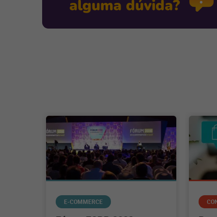
alguma dúvida?
E-COMMERCE
CO