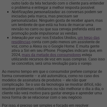
outro lado da tela teclando com o cliente para entender
o problema e entregar a melhor resposta possível.
Notificações personalizadas:
as conversas podem ser
iniciadas pela marca, mas precisam ser
personalizadas. Ninguém gosta de receber
spam
, mas
um lembrete de que está na hora de marcar uma
revisão no carro ou que sua cerveja preferida está em
promoção pode impulsionar as vendas.
Interação por voz:
nos Estados Unidos,
um terço das
residências
conta com pelo menos um assistente de
voz, como a Alexa ou o Google Home. E muita gente
ativa a Siri em seu iPhone. Projeções indicam que, em
2024,
mais da metade dos consumidores
esteja
utilizando recursos de voz em suas compras. Caso isso
se concretize, será uma revolução para o varejo.
Ao mesmo tempo em que o consumidor prefere comprar de
forma conveniente – e até automática, como no caso dos
modelos de assinatura de produtos – ele não quer
complicação. Se o uso da tecnologia se mostrar difícil, não
resolver problemas cotidianos ou não melhorar o dia a dia, o
cliente não verá motivo para gastar energia e aprender uma
nova forma de se relacionar com o seu negócio.
Por isso, é preciso ser simples e focado em resolver