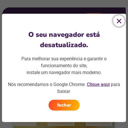
Ficou com
alguma dúvida?
O seu navegador está
Podemos te ajudar com os desafios do seu negócio e
desatualizado.
encontrar a
solução ideal
Para melhorar sua experiência e garantir o
Entre em contato
funcionamento do site,
instale um navegador mais moderno.
Nós recomendamos o Google Chrome.
Clique aqui
para
baixar.
Artigos relacionados
fechar