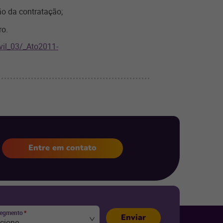
ão da contratação;
ro.
ivil_03/_Ato2011-
Entre em contato
segmento
*
Enviar
ecione