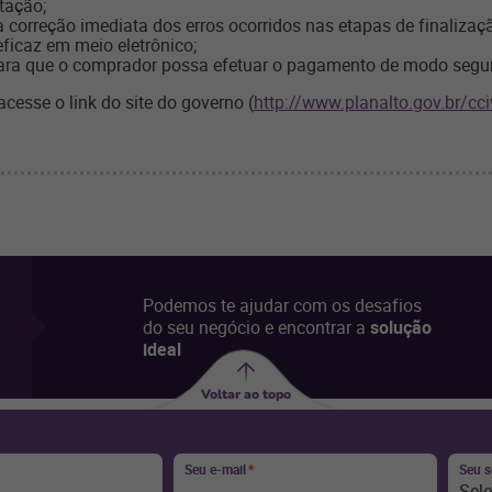
tação;
 correção imediata dos erros ocorridos nas etapas de finalizaç
eficaz em meio eletrônico;
ara que o comprador possa efetuar o pagamento de modo segu
acesse o link do site do governo (
http://www.planalto.gov.br/cc
Podemos te ajudar com os desafios
do seu negócio e encontrar a
solução
ideal
Voltar ao topo
Seu e-mail
*
Seu 
Sel