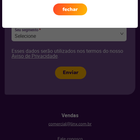
fechar
Seu e-mail
*
Seu segmento
*
Selecione
Esses dados serão utilizados nos termos do nosso
Aviso de Privacidade
.
Enviar
Vendas
comercial@linx.com.br
Fale conosco