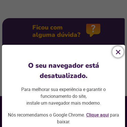
Ficou com
alguma dúvida?
Podemos te ajudar com os desafios do seu negócio e
encontrar a
solução ideal
O seu navegador está
Entre em contato
desatualizado.
Voltar ao topo
Para melhorar sua experiência e garantir o
funcionamento do site,
Receba nossas
novidades por e-mail
instale um navegador mais moderno.
Nós recomendamos o Google Chrome.
Clique aqui
para
Seu nome
*
baixar.