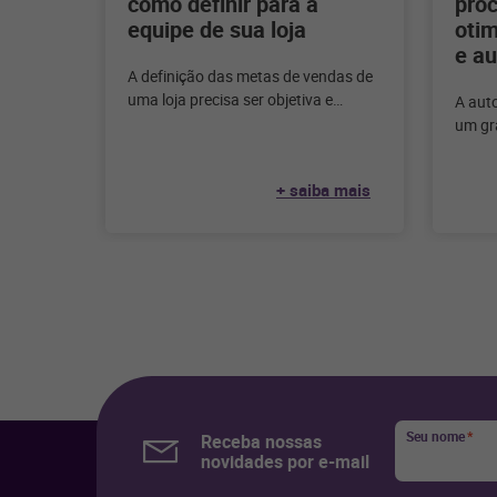
como definir para a
pro
equipe de sua loja
otim
e au
A definição das metas de vendas de
uma loja precisa ser objetiva e
A aut
realista com o negócio. Entenda
um gra
como definir
ainda
forma
+ saiba mais
Seu nome
*
Receba nossas
novidades por e-mail