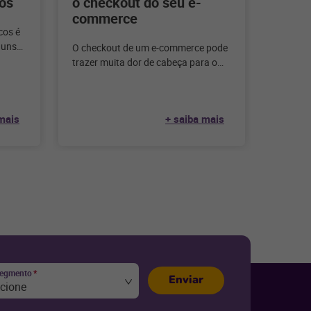
os
o checkout do seu e-
commerce
cos é
guns
O checkout de um e-commerce pode
gócio.
trazer muita dor de cabeça para o
lojista. Mas, separamos algumas
dicas para facilitar
mais
+ saiba mais
segmento
*
Enviar
ecione