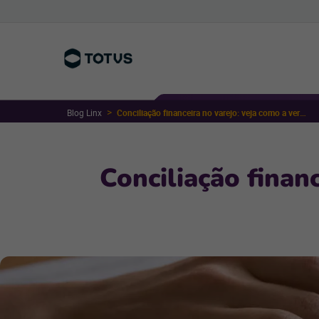
Blog Linx
Conciliação financeira no varejo: veja como a verificação pode salvar o negócio
Conciliação finan