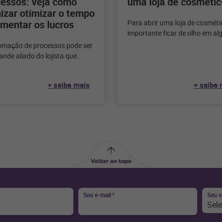
cessos: veja como
uma loja de cosmétic
izar otimizar o tempo
mentar os lucros
Para abrir uma loja de cosméti
importante ficar de olho em al
pontos para ter sucesso no ne
omação de processos pode ser
Confira
nde aliado do lojista que
 tem sua gestão sendo feita de
+ saiba mais
+ saiba 
Voltar ao topo
Seu e-mail
*
Seu 
Sel