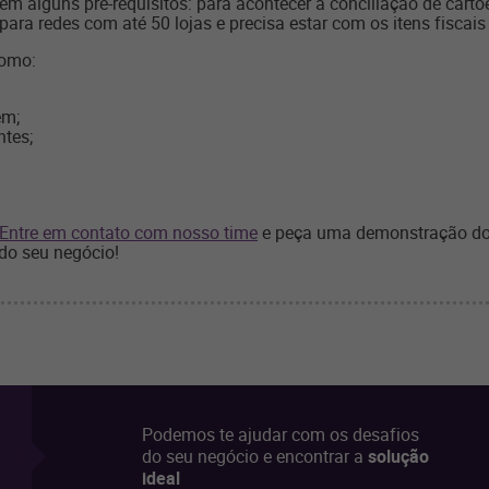
tem alguns pré-requisitos: para acontecer a conciliação de cartõ
ra redes com até 50 lojas e precisa estar com os itens fiscais 
como:
em;
ntes;
Entre em contato com nosso time
e peça uma demonstração do 
do seu negócio!
Podemos te ajudar com os desafios
do seu negócio e encontrar a
solução
ideal