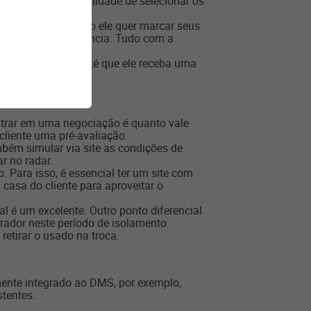
arro e ter a possibilidade de selecionar os
lexibilidade de como ele quer marcar seus
tregue mais conveniência. Tudo com a
 Hoje, é possível até que ele receba uma
entrar em uma negociação é quanto vale
cliente uma pré-avaliação.
mbém simular via site as condições de
r no radar.
. Para isso, é essencial ter um site com
asa do cliente para aproveitar o
l é um excelente. Outro ponto diferencial
prador neste período de isolamento.
retirar o usado na troca.
lmente integrado ao DMS, por exemplo,
tentes.