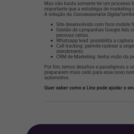
Mas não basta somente ter um processo bac
importante que a estratégia de marketing d
A solução da
Concessionária Digital
também
Site desenvolvido com foco mobile fi
Gestão de campanhas Google Ads com 
pessoas certas.
Whatsapp lead: possibilita a captura
Call tracking: permite rastrear a or
atendimento.
CRM de Marketing: tenha visão da p
Por fim, temos desafios e paradigmas a 
prepararem mais cedo para esse novo norm
automotivo.
Quer saber como a Linx pode ajudar o s