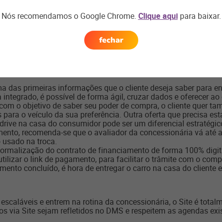
e precisa encontrar o catálogo de serviços para o modelo do seu c
Nós recomendamos o Google Chrome.
Clique aqui
para baixar.
s e com hora marcada. É importante possibilitar ao consumidor f
desfrutar de um serviço de retirada e devolução do carro, que en
que um software oferece.
fechar
ferentes formas para o consumidor pagar também merece atenção.
ação do pagamento usando cartão de crédito.
ma das primeiras informações que o cliente deseja saber para 
ntegrado, é possível de forma ágil, cruzar dados e oferecer ao 
 com o objetivo de saber seu poder de compra, o cliente quer ta
ara o veículo da sua preferência. Outra oferta que precisa esta
drive na casa do consumidor pode ser um diferencial estratégico
o, recomenda-se que o avaliador da concessionária vá até a c
 usado na troca.
 formalização do contrato de financiamento de forma 100% digita
tilizar o link de pagamento, para facilitar o trâmite com o com
ento concluído, é hora de entregar o carro na casa do cliente e 
 escaláveis e entrem na rotina da concessionária, o Site é tota
s via Site sejam refletidos no DMS e respeitem as agendas exis