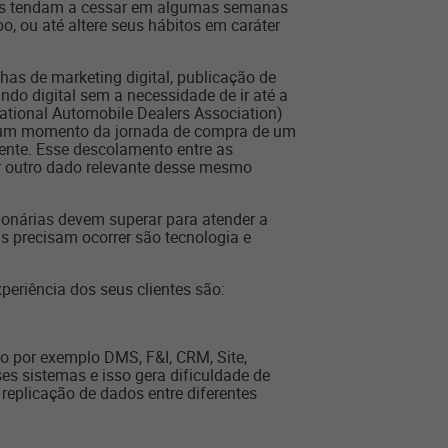
etos tendam a cessar em algumas semanas
, ou até altere seus hábitos em caráter
has de marketing digital, publicação de
ndo digital sem a necessidade de ir até a
ational Automobile Dealers Association)
lgum momento da jornada de compra de um
ente. Esse descolamento entre as
r outro dado relevante desse mesmo
ionárias devem superar para atender a
 precisam ocorrer são tecnologia e
eriência dos seus clientes são:
o por exemplo DMS, F&I, CRM, Site,
es sistemas e isso gera dificuldade de
replicação de dados entre diferentes