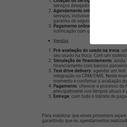
Cotação do serviço online
: O client
serviços desejados.
Agendamento online
: fácil, simple
serviços, inclusive até se ele quer 
garantia de segurança do processo 
Pagamento online
: possibilitar di
notificação com um link para realiz
Vendas
Pré-avaliação do usado na troca
: u
seu usado na troca. Com um sistema i
Simulação de financiamento
: ainda
financiamento com bancos parceiros p
Test drive delivery
: agendar um test 
integração no CRM/DMS. Neste moment
momento e confirmar a avaliação do
Pagamento
: oferecer o processo de
principalmente nos tempos atuais é u
Entrega
: com todo o trâmite de pagam
Para viabilizar que esses processos sejam
garantindo que os agendamentos realizado