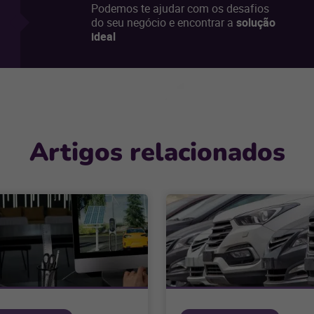
Podemos te ajudar com os desafios
do seu negócio e encontrar a
solução
ideal
Artigos relacionados