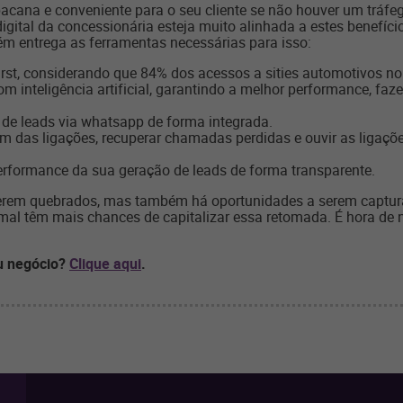
ana e conveniente para o seu cliente se não houver um tráfego 
igital da concessionária esteja muito alinhada a estes benefício
 entrega as ferramentas necessárias para isso:
rst, considerando que 84% dos acessos a sities automotivos no 
inteligência artificial, garantindo a melhor performance, faze
 de leads via whatsapp de forma integrada.
igem das ligações, recuperar chamadas perdidas e ouvir as ligaçõ
erformance da sua geração de leads de forma transparente.
serem quebrados, mas também há oportunidades a serem captur
al têm mais chances de capitalizar essa retomada. É hora de
eu negócio?
Clique aqui
.