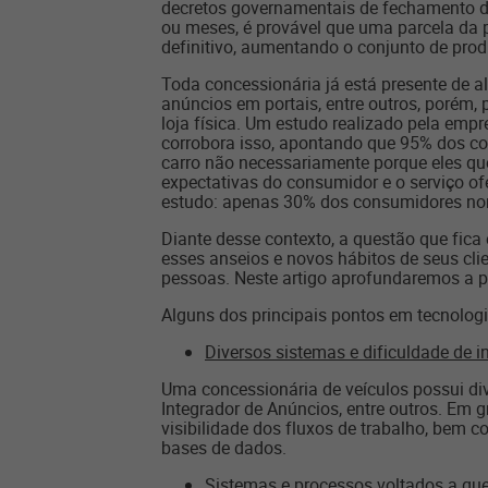
decretos governamentais de fechamento d
ou meses, é provável que uma parcela da p
definitivo, aumentando o conjunto de pro
Toda concessionária já está presente de a
anúncios em portais, entre outros, porém,
loja física. Um estudo realizado pela emp
corrobora isso, apontando que 95% dos c
carro não necessariamente porque eles qu
expectativas do consumidor e o serviço o
estudo: apenas 30% dos consumidores nort
Diante desse contexto, a questão que fica
esses anseios e novos hábitos de seus cl
pessoas. Neste artigo aprofundaremos a p
Alguns dos principais pontos em tecnologi
Diversos sistemas e dificuldade de i
Uma concessionária de veículos possui div
Integrador de Anúncios, entre outros. Em g
visibilidade dos fluxos de trabalho, bem 
bases de dados.
Sistemas e processos voltados a que