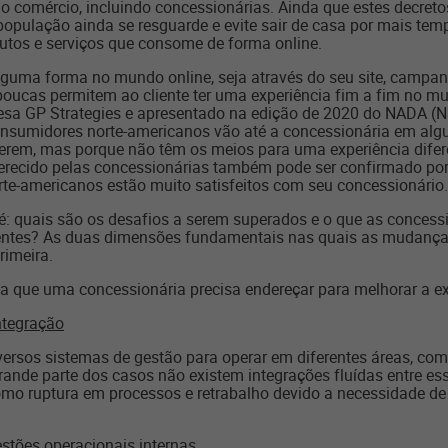
o comércio, incluindo concessionárias. Ainda que estes decr
opulação ainda se resguarde e evite sair de casa por mais tempo
dutos e serviços que consome de forma online.
lguma forma no mundo online, seja através do seu site, campan
 poucas permitem ao cliente ter uma experiência fim a fim no mu
resa GP Strategies e apresentado na edição de 2020 do NADA (N
onsumidores norte-americanos vão até a concessionária em a
erem, mas porque não têm os meios para uma experiência difer
ferecido pelas concessionárias também pode ser confirmado po
e-americanos estão muito satisfeitos com seu concessionário.
 é: quais são os desafios a serem superados e o que as concess
ientes? As duas dimensões fundamentais nas quais as mudanças
rimeira.
a que uma concessionária precisa endereçar para melhorar a exp
ntegração
ersos sistemas de gestão para operar em diferentes áreas, com
rande parte dos casos não existem integrações fluídas entre ess
como ruptura em processos e retrabalho devido a necessidade de 
stões operacionais internas