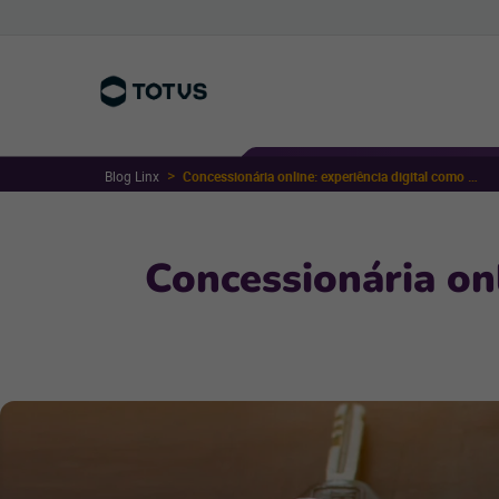
Blog Linx
Concessionária online: experiência digital como nova forma de atendimento
Concessionária on