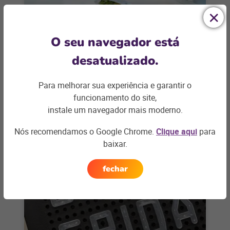
O seu navegador está
BARES E RESTAURANTES
desatualizado.
Primeiros passos para abrir um
restaurante de sucesso
Para melhorar sua experiência e garantir o
Abrir um restaurante é um sonho para muitos
funcionamento do site,
empreendedores apaixonados pela culinária e pelo
instale um navegador mais moderno.
serviço de alimentação. Considerando que,
+ saiba mais
segundo
Nós recomendamos o Google Chrome.
Clique aqui
para
baixar.
fechar