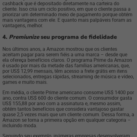
cashback que é depositado diretamente na carteira do
cliente. Isso cria um ciclo positivo, em que o cliente passa a
priorizar um determinado meio de pagamento porque obtém
mais vantagens com ele. E quanto mais palpáveis foram as
vantagens, melhor.
4.
Premiunize
seu programa de fidelidade
Nos últimos anos, a Amazon mostrou que os clientes
aceitam pagar para serem fiéis a uma marca – desde que
ela ofereça benefícios claros. O programa Prime da Amazon
é usado por mais da metade das famílias americanas, que,
por US$ 12,99 mensais, têm acesso a frete grátis em itens
selecionados, entregas rápidas, streaming de música e vídeo,
games e muito mais.
Em média, o cliente Prime americano consome US$ 1400 por
ano, contra US$ 600 do cliente comum. O consumidor gasta
US$ 155,88 por ano com a assinatura e, mesmo assim,
obtém tantos benefícios que considera vantajoso gastar
quase 2,5 vezes mais que um cliente comum. Dessa forma, a
Amazon se torna a primeira opção em qualquer categoria –
incluindo moda.
Seguindo seu exemplo, inúmeras empresas desenvolveram