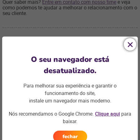
Quer saber mais?
Entre em contato com nosso time
e veja
como podemos te ajudar a melhorar o relacionamento com o
seu cliente.
O seu navegador está
Ficou com
alguma dúvida?
desatualizado.
Para melhorar sua experiência e garantir o
Podemos te ajudar com os desafios do seu negócio e
funcionamento do site,
encontrar a
solução ideal
instale um navegador mais moderno.
Entre em contato
Nós recomendamos o Google Chrome.
Clique aqui
para
baixar.
fechar