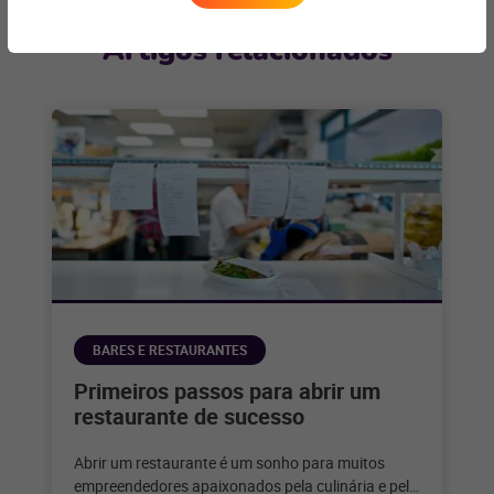
Artigos relacionados
BARES E RESTAURANTES
Primeiros passos para abrir um
restaurante de sucesso
Abrir um restaurante é um sonho para muitos
empreendedores apaixonados pela culinária e pelo