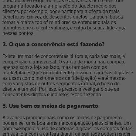
Cada objetivo exige métricas e alavancas diferentes. Um
programa focado na ampliação do tíquete médio dos
clientes, por exemplo, pode partir para a oferta de mais
benefícios, em vez de descontos diretos. Já quem busca
tornar a marca top of mind precisa entender quais os
atributos que o cliente valoriza, e então buscar a liderança
nesses pontos.
2. O que a concorrência está fazendo?
Existe um mar de concorrentes lá fora e, cada vez mais, a
competição é transversal. O varejo de moda não compete
apenas com a loja ao lado, mas também com os
marketplaces (que normalmente possuem carteiras digitais e
as usam como instrumentos de fidelização) e até mesmo
com varejistas de outros segmentos (afinal, o bolso do
cliente é um só). Por isso, é preciso investigar o que os
concorrentes diretos e indiretos estão fazendo.
3. Use bem os meios de pagamento
Alavancas promocionais como os meios de pagamento
podem ser uma boa arma na competição pelos clientes. Um
bom exemplo é o uso de carteiras digitais: as compras feitas
em sua loja com a carteira digital da sua rede podem render