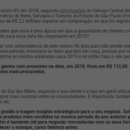
esceram 4% em 2018, segundo
informações
do Serviço Central de
ércio de Bens, Serviços e Turismo do Estado de São Paulo (Fe
ca de R$ 2,2 bilhões superior em comparação ao que foi regist
ber que essa é uma época em que a quantidade de clientes cresc
ado para essa data tão importante em 2019?
r com antecedência de pelo menos 90 dias para não perder negó
sse período, inventarie os itens que tem em casa, procure por
stime as vendas esperadas para 2019 e só então faça o seu pe
astos com presentes na data, em 2018, ficou em R$ 112,00. R
utos mais procurados.
o Dia das Mães, organize a sua vitrine e a loja em geral utiliza
zer mais sucesso entre os consumidores. É importante, também,
 etc.
a gestão e tragam insights estratégicos para o seu negócio. S
os produtos mais vendidos no mesmo período do ano anterior p
m é bastante útil para negociar mercadorias com os seus for
stecer o estoque, como falamos antes.