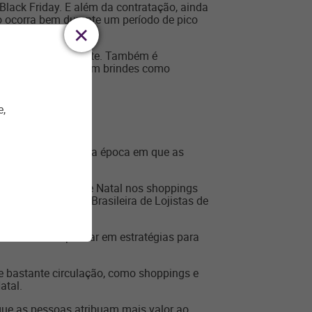
Black Friday. E além da contratação, ainda
do ocorra bem durante um período de pico
clientes corretamente. Também é
. Por isso, aposte em brindes como
e,
 de presentes. É uma época em que as
 ideia, as vendas de Natal nos shoppings
o pela Associação Brasileira de Lojistas de
 necessário pensar em estratégias para
e bastante circulação, como shoppings e
atal.
que as pessoas atribuam mais valor ao