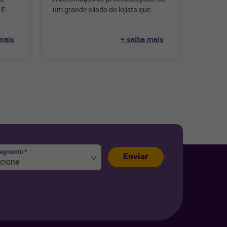
 É
um grande aliado do lojista que
e que a
ainda tem sua gestão sendo feita de
forma
mais
+ saiba mais
segmento
*
Enviar
ecione