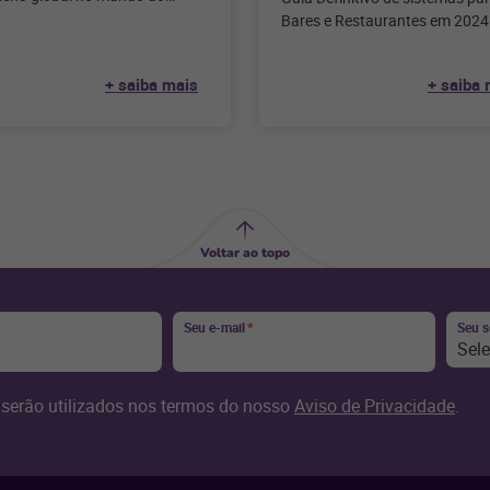
, marcando o início da
Bares e Restaurantes em 2024
rada de compras festivas
inquestionável nos dias de hoj
tecnologia desempenha
+ saiba mais
+ saiba 
Voltar ao topo
Seu e-mail
*
Seu 
Sel
serão utilizados nos termos do nosso
Aviso de Privacidade
.