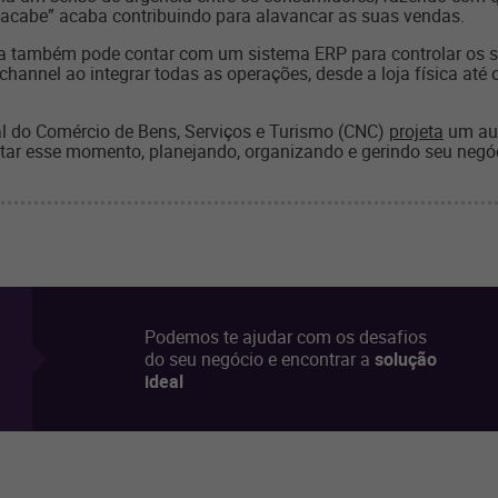
 acabe” acaba contribuindo para alavancar as suas vendas.
ta também pode contar com um sistema ERP para controlar os se
hannel ao integrar todas as operações, desde a loja física at
l do Comércio de Bens, Serviços e Turismo (CNC)
projeta
um aum
itar esse momento, planejando, organizando e gerindo seu negóc
Podemos te ajudar com os desafios
do seu negócio e encontrar a
solução
ideal