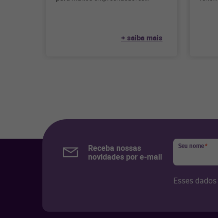
apaixonados pela culinária e pelo
varejo
serviço de alimentação.
tempo
Considerando que, segundo
+ saiba mais
Seu nome
*
Receba nossas
novidades por e-mail
Esses dados 