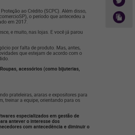
 Proteção ao Crédito (SCPC). Além disso,
comercioSP), o período que antecedeu a
rado em 2017.
e, e muito, nas lojas. E você já parou
cio por falta de produto. Mas, antes,
 novidades que estejam de acordo com o
dido.
oupas, acessórios (como bijuterias,
ndo prateleiras, araras e expositores para
 treinar a equipe, orientando para os
oftwares especializados em gestão de
ara antever o interesse dos
necedores com antecedência e diminuir o