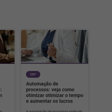
ERP
Automação de
:
processos: veja como
m
otimizar otimizar o tempo
e aumentar os lucros
ra
A automação de processos pode ser