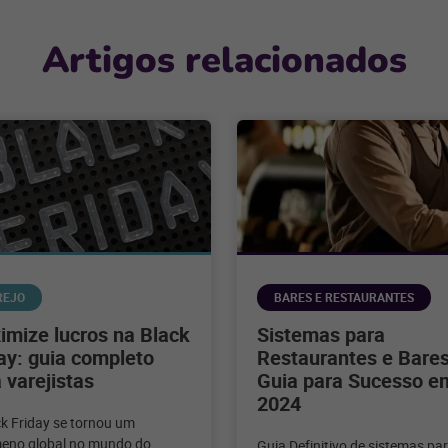
Artigos relacionados
REJO
BARES E RESTAURANTES
mize lucros na Black
Sistemas para
ay: guia completo
Restaurantes e Bares
 varejistas
Guia para Sucesso e
2024
ck Friday se tornou um
eno global no mundo do
Guia Definitivo de sistemas pa