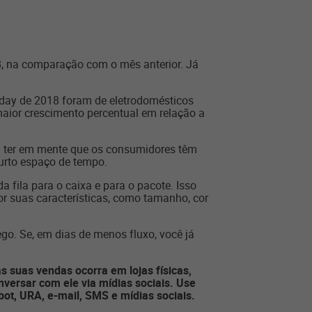
, na comparação com o mês anterior. Já
riday de 2018 foram de eletrodomésticos
maior crescimento percentual em relação a
sa ter em mente que os consumidores têm
urto espaço de tempo.
a fila para o caixa e para o pacote. Isso
or suas características, como tamanho, cor
ego. Se, em dias de menos fluxo, você já
 suas vendas ocorra em lojas físicas,
nversar com ele via mídias sociais. Use
bot, URA, e-mail, SMS e mídias sociais.