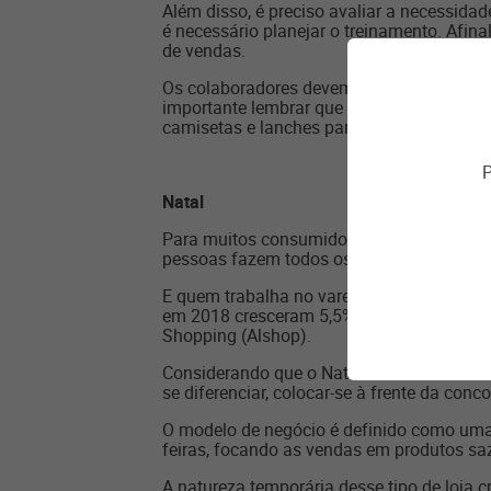
Além disso, é preciso avaliar a necessida
é necessário planejar o treinamento. Afin
de vendas.
Os colaboradores devem estar muito bem o
importante lembrar que a Black Friday é 
camisetas e lanches para motivar os vende
P
Natal
Para muitos consumidores, o Natal é cons
pessoas fazem todos os tipos de compras,
E quem trabalha no varejo sabe que, no fi
em 2018 cresceram 5,5% em todo o País,
Shopping (Alshop).
Considerando que o Natal também é uma é
se diferenciar, colocar-se à frente da con
O modelo de negócio é definido como uma 
feiras, focando as vendas em produtos saz
A natureza temporária desse tipo de loja