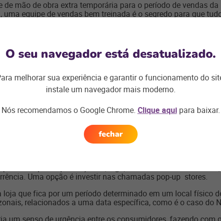
de de mão de obra extra temporária para o período de vendas da 
al, uma equipe de vendas bem treinada é o segredo para que tu
rientados sobre os produtos disponíveis a fim de informar os 
uma data que faz muitas equipes trabalharem 24 horas seguidas
O seu navegador está desatualizado.
dores, incentivando o trabalho nesse período.
ara melhorar sua experiência e garantir o funcionamento do sit
instale um navegador mais moderno.
iderado a data mais importante do ano no que se refere à troca
Nós recomendamos o Google Chrome.
Clique aqui
para baixar.
 de produtos de qualquer segmento.
nal do ano, o comércio ganha ainda mais força. Para se ter uma
fechar
 na comparação com 2017, de acordo com um
levantamento
feit
poca em que as promoções e, logo, a concorrência aumentam, é
corrência. Uma opção é investir nas chamadas pop-up stores.
loja que fica por um período determinado em um local físico d
onais, relacionados a uma data específica, como é o caso do N
 cria um senso de urgência entre os consumidores, fazendo com 