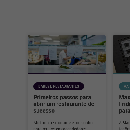
BARES E RESTAURANTES
VA
Primeiros passos para
Maxi
abrir um restaurante de
Frid
sucesso
para
Abrir um restaurante é um sonho
A Bla
para muitos empreendedores
fenôm