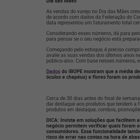
Dia das Mães
As vendas do varejo no Dia das Mães cr
de acordo com dados da Federação do Com
data representou um faturamento total cer
Considerando esses números, dá para perce
para pensar se o seu negócio está prepar
Começando pelo estoque, é preciso compra
avalie as suas vendas dos últimos anos ne
público-alvo. Com base nesses números, e
Dados
do IBOPE mostram que a média de g
óculos e chapéus) e flores foram os prod
Cerca de 30 dias antes do final de semana d
dar destaque aos produtos que tendem a fa
produtos em destaque, combos, promoções
DICA: Invista em soluções que facilitem 
negócio permitem verificar quais foram 
consumidores. Essa funcionalidade també
risco de errar nas contas na hora de aba