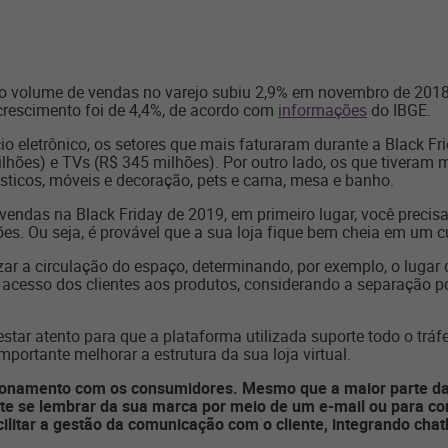
 o volume de vendas no varejo subiu 2,9% em novembro de 2018
crescimento foi de 4,4%, de acordo com
informações
do IBGE.
io eletrônico, os setores que mais faturaram durante a Black F
hões) e TVs (R$ 345 milhões). Por outro lado, os que tiveram 
sticos, móveis e decoração, pets e cama, mesa e banho.
vendas na Black Friday de 2019, em primeiro lugar, você preci
es. Ou seja, é provável que a sua loja fique bem cheia em um c
zar a circulação do espaço, determinando, por exemplo, o lugar d
o acesso dos clientes aos produtos, considerando a separação p
estar atento para que a plataforma utilizada suporte todo o tráf
portante melhorar a estrutura da sua loja virtual.
cionamento com os consumidores. Mesmo que a maior parte das
ente se lembrar da sua marca por meio de um e-mail ou para co
ilitar a gestão da comunicação com o cliente, integrando chat