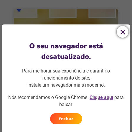
O seu navegador está
desatualizado.
Para melhorar sua experiência e garantir o
E-COMMERCE
funcionamento do site,
5 dicas para incentivar avaliação
instale um navegador mais moderno.
de clientes no e-commerce
Nós recomendamos o Google Chrome.
Clique aqui
para
A avaliação de clientes dentro do e-commerce é
baixar.
um diferencial que vai trazer mais credibilidade
para a marca. Quando se
fechar
+ saiba mais