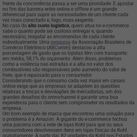
frente da concorrência passa a ser uma prioridade. E apostar
no fim das barreira entre online e offline é um grande
diferencial para suprir as necessidades de um cliente cada
vez mais conectado e, logo, mais exigente.
No caso do
alto custo logístico
, quem atua no e-commerce
sabe o quanto pode ser custoso entregar e, quando
necessário, resgatar as encomendas de cada cliente
individualmente. Uma
pesquisa
da Associação Brasileira de
Comércio Eletrônico (ABComm) destacou a alta
porcentagem de gasto que os lojistas têm com transporte:
em média, 58,1% do orçamento. Além disso, problemas
como a violência nas estradas e a alta no valor dos
combustíveis são responsáveis pelo aumento do valor de
frete, que é repassado para o consumidor.
Considerando que o consumo cada vez maior em canais
online exige que as empresas se adaptem às questões
relativas a trocas e devoluções de mercadorias, um dos
grandes desafios do omnichannel é garantir uma boa
experiência para o cliente sem comprometer os resultados da
empresa.
Um bom exemplo de marca que encontrou uma solução para
o problema é a Amazon. A gigante do e-commerce fechou
uma parceria com a rede de lojas Kohl para que os seus
consumidores devolvessem itens em lojas físicas da Kohl
gratuitamente. A partir daí, 82 unidades da Kohl nos Estados