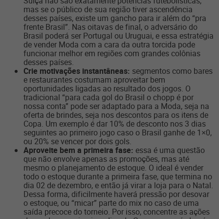
Suíça não são exatamente potências futebolísticas,
mas se o público de sua região tiver ascendência
desses países, existe um gancho para ir além do “pra
frente Brasil”. Nas oitavas de final, o adversário do
Brasil poderá ser Portugal ou Uruguai, e essa estratégia
de vender Moda com a cara da outra torcida pode
funcionar melhor em regiões com grandes colônias
desses países.
Crie motivações instantâneas:
segmentos como bares
e restaurantes costumam aproveitar bem
oportunidades ligadas ao resultado dos jogos. O
tradicional “para cada gol do Brasil o chopp é por
nossa conta” pode ser adaptado para a Moda, seja na
oferta de brindes, seja nos descontos para os itens de
Copa. Um exemplo é dar 10% de desconto nos 3 dias
seguintes ao primeiro jogo caso o Brasil ganhe de 1×0,
ou 20% se vencer por dois gols.
Aproveite bem a primeira fase:
essa é uma questão
que não envolve apenas as promoções, mas até
mesmo o planejamento de estoque. O ideal é vender
todo o estoque durante a primeira fase, que termina no
dia 02 de dezembro, e então já virar a loja para o Natal.
Dessa forma, dificilmente haverá pressão por desovar
o estoque, ou “micar” parte do mix no caso de uma
saída precoce do torneio. Por isso, concentre as ações