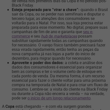
de venda nos primeiros dias da Copa e no período pós-
Black Friday.
Esteja preparado para “virar a chave”:
quando o Brasil
sair da Copa, ou se perder nas semifinais e disputar o
terceiro lugar, as atenções dos consumidores se
voltarão para o Natal. Por isso, sua loja precisa estar
preparada para esse momento. No digital, prepare suas
campanhas de fim de ano e garanta que
seu e-
commerce
e seu
hub
de
marketplaces
possam
substituir rapidamente todas as campanhas quando
for necessário. O varejo físico também precisará fazer
essa virada rapidamente, então tenha as peças da
nova campanha já nas lojas a partir do início de
dezembro, para migrar quando for necessário.
Aproveite o poder dos dados:
a coleta e análise dos
dados dos consumidores é essencial para organizar
bem as compras e ter o volume certo de estoque em
cada ponto de venda. Da mesma forma, é um recurso
essencial para fazer o cliente voltar para uma próxima
compra na temporada de Natal e para criar um fluxo de
consumo. Lembre-se: a visita do cliente na Black Friday
ou durante a Copa não encerra a venda – na verdade,
pode ser
o início de um longo relacionamento
.
A
Copa
está chegando – e com ela surgem grandes