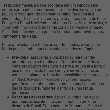
Tradicionalmente, a Copa acontece em um período sem
outras campanhas promocionais, o que deixa o varejo um
pouco “órfão” quando o torneio termina (ou o Brasil é
eliminado). Desta vez, porém, o pré-Copa terá clima de Black
Friday e o Papai Noel embalará o pós-Copa. Se o Hexa vier, o
“bom velhinho” deverá trocar de cor e usar verde e amarelo.
Se o título não vier, será possível mudar rapidamente para a
campanha de Natal.
Para aproveitar bem todas as oportunidades, o varejo de
Moda precisa trabalhar com vários cenários na
Copa:
Pré-Copa:
aproveitar a Black Friday para vender
produtos com a temática do futebol é uma certeza.
Faltando poucos dias para a estreia do Brasil e para o
pico de vendas da Black Friday, é inevitável que os
temas se misturem. Uma boa possibilidade é
aproveitar
o “Black November”
e desenvolver promoções
gamificadas, trabalhando o omnichannel a partir dos
dados dos consumidores, dentro de uma régua
promocional.
Pense nos adversários:
é possível trabalhar ações
pontuais, especialmente com o mote do próximo
desafio do Brasil. Tudo bem que Camarões, Sérvia e