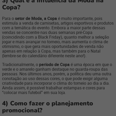
3)
Qual é a influência da Moda na
Copa?
Para o
setor de Moda, a Copa
é muito importante, pois
estimula a venda de camisetas, artigos esportivos e produtos
com a temática do evento. Embora a maior parte dessas
vendas se concentre nas duas semanas pré-Copa
(coincidindo com a Black Friday), quanto melhor a seleção
jogar e mais avançar no torneio, mais aumenta o clima de
otimismo, o que gera mais oportunidades de venda não
apenas em relação à Copa, mas também para o Natal
(lembre-se do calendário diferente neste ano!).
Tradicionalmente, o
período de Copa
é uma época em que o
verde e o amarelo ganham destaque no guarda-roupa das
pessoas. Nos últimos anos, porém, a política deu uma outra
conotação ao uso dessas cores, o que pode exigir alguma
criatividade para incorporar o clima do torneio ao dia a dia.
Ainda assim, é possível trabalhar estampas e cores para
“colocar mais futebol” em sua loja.
4)
Como fazer o planejamento
promocional?