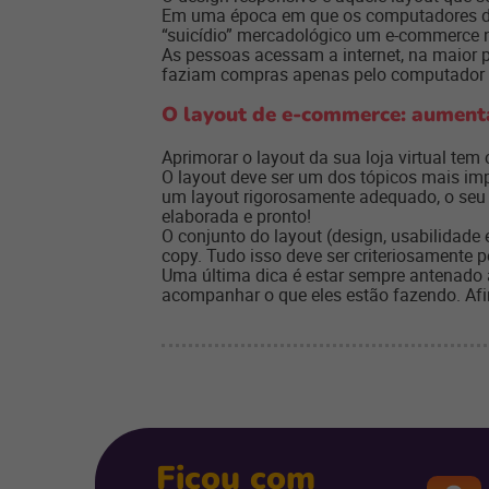
Em uma época em que os computadores de m
“suicídio” mercadológico um e-commerce n
As pessoas acessam a internet, na maior 
faziam compras apenas pelo computador e
O layout de e-commerce: aument
Aprimorar o layout da sua loja virtual tem 
O layout deve ser um dos tópicos mais im
um layout rigorosamente adequado, o seu
elaborada e pronto!
O conjunto do layout (design, usabilidade
copy. Tudo isso deve ser criteriosamente
Uma última dica é estar sempre antenado à
acompanhar o que eles estão fazendo. Afi
Ficou com