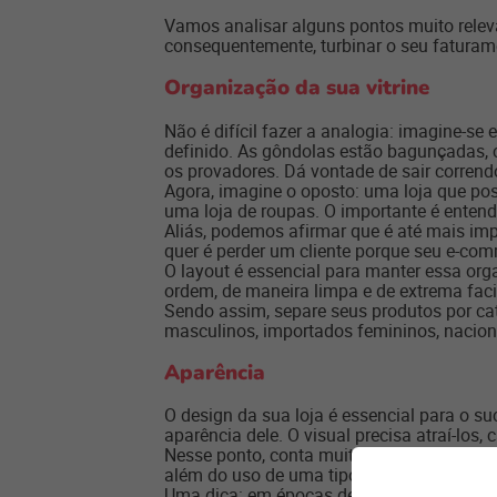
Vamos analisar alguns pontos muito releva
consequentemente, turbinar o seu faturame
Organização da sua vitrine
Não é difícil fazer a analogia: imagine-s
definido. As gôndolas estão bagunçadas,
os provadores. Dá vontade de sair correndo
Agora, imagine o oposto: uma loja que pos
uma loja de roupas. O importante é entend
Aliás, podemos afirmar que é até mais impo
quer é perder um cliente porque seu e-co
O layout é essencial para manter essa org
ordem, de maneira limpa e de extrema faci
Sendo assim, separe seus produtos por cat
masculinos, importados femininos, naciona
Aparência
O design da sua loja é essencial para o su
aparência dele. O visual precisa atraí-los,
Nesse ponto, conta muito a combinação de
além do uso de uma tipografia que esteja 
Uma dica: em épocas de grandes eventos o