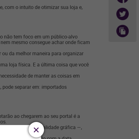
com o intuito de otimizar sua loja e,
nto não tem foco em um público-alvo
cê nem mesmo consegue achar onde ficam
or ou da melhor maneira para organizar
ma loja física. E a última coisa que você
a necessidade de manter as coisas em
s, pode separar em: importados
notarão ao chegarem ao seu portal é a
tos.
 e de excelente qualidade gráfica —,
.
 seu layout de acordo com a data