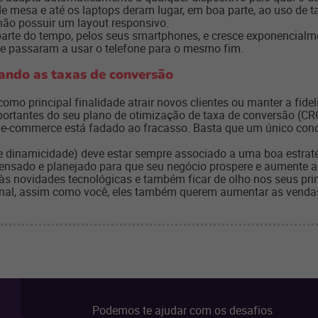
esa e até os laptops deram lugar, em boa parte, ao uso de t
ão possuir um layout responsivo.
parte do tempo, pelos seus smartphones, e cresce exponencialm
 passaram a usar o telefone para o mesmo fim.
ando as taxas de conversão
como principal finalidade atrair novos clientes ou manter a fide
portantes do seu plano de otimização de taxa de conversão (CR
 e-commerce está fadado ao fracasso. Basta que um único con
 e dinamicidade) deve estar sempre associado a uma boa estraté
 pensado e planejado para que seu negócio prospere e aumente 
s novidades tecnológicas e também ficar de olho nos seus prin
nal, assim como você, eles também querem aumentar as vendas 
Podemos te ajudar com os desafios