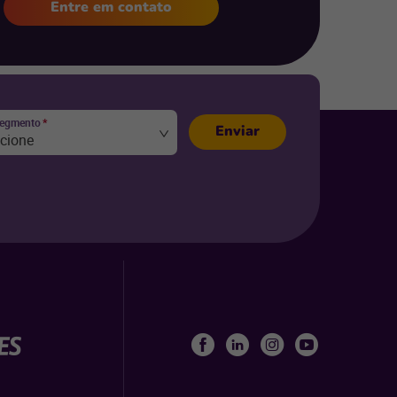
Entre em contato
segmento
*
Enviar
ecione