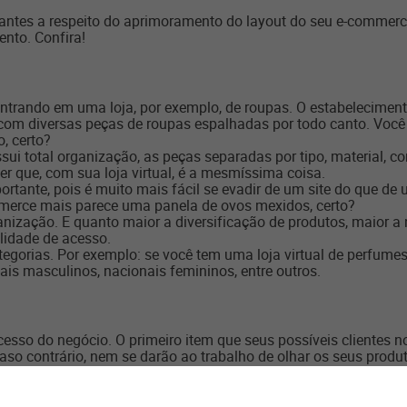
ntes a respeito do aprimoramento do layout do seu e-commerce, 
nto. Confira!
e entrando em uma loja, por exemplo, de roupas. O estabelecime
 com diversas peças de roupas espalhadas por todo canto. Vo
, certo?
sui total organização, as peças separadas por tipo, material, c
er que, com sua loja virtual, é a mesmíssima coisa.
rtante, pois é muito mais fácil se evadir de um site do que de u
mmerce mais parece uma panela de ovos mexidos, certo?
anização. E quanto maior a diversificação de produtos, maior 
lidade de acesso.
egorias. Por exemplo: se você tem uma loja virtual de perfume
is masculinos, nacionais femininos, entre outros.
cesso do negócio. O primeiro item que seus possíveis clientes 
 caso contrário, nem se darão ao trabalho de olhar os seus produ
 cores, os vídeos e as imagens — que devem ser bem produzidos
relacionada ao perfil da sua loja, associada a uma copy decente
u promoções, como o Natal ou a Black Friday, procure adaptar