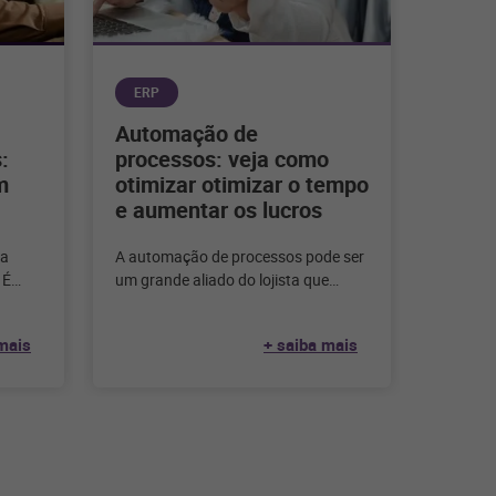
ERP
Automação de
:
processos: veja como
m
otimizar otimizar o tempo
e aumentar os lucros
ra
A automação de processos pode ser
 É
um grande aliado do lojista que
e que a
ainda tem sua gestão sendo feita de
forma
mais
+ saiba mais