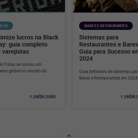
REJO
BARES E RESTAURANTES
mize lucros na Black
Sistemas para
ay: guia completo
Restaurantes e Bares
 varejistas
Guia para Sucesso e
2024
ck Friday se tornou um
eno global no mundo do
Guia Definitivo de sistemas pa
, marcando o início da
Bares e Restaurantes em 2024
rada de compras festivas
inquestionável nos dias de hoj
tecnologia desempenha
+ saiba mais
+ saiba 