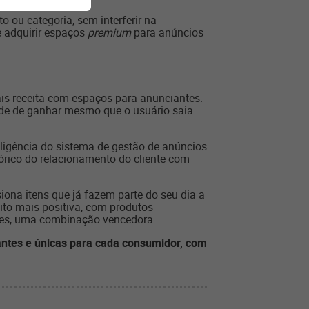
ou categoria, sem interferir na
e adquirir espaços
premium
para anúncios
is receita com espaços para anunciantes.
ade de ganhar mesmo que o usuário saia
eligência do sistema de gestão de anúncios
tórico do relacionamento do cliente com
iona itens que já fazem parte do seu dia a
ito mais positiva, com produtos
ntes, uma combinação vencedora.
vantes e únicas para cada consumidor, com