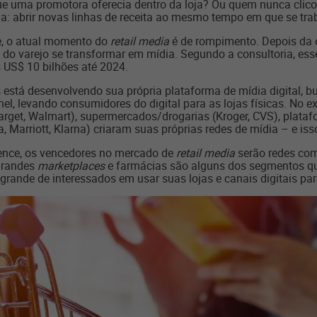
 uma promotora oferecia dentro da loja? Ou quem nunca clico
 abrir novas linhas de receita ao mesmo tempo em que se trab
ce, o atual momento do
retail media
é de rompimento. Depois da
a do varejo se transformar em mídia. Segundo a consultoria, ess
 US$ 10 bilhões até 2024.
 está desenvolvendo sua própria plataforma de mídia digital, 
el, levando consumidores do digital para as lojas físicas. No ex
rget, Walmart), supermercados/drogarias (Kroger, CVS), platafor
, Marriott, Klarna) criaram suas próprias redes de mídia – e iss
igence, os vencedores no mercado de
retail media
serão redes com
grandes
marketplaces
e farmácias são alguns dos segmentos qu
ande de interessados em usar suas lojas e canais digitais pa