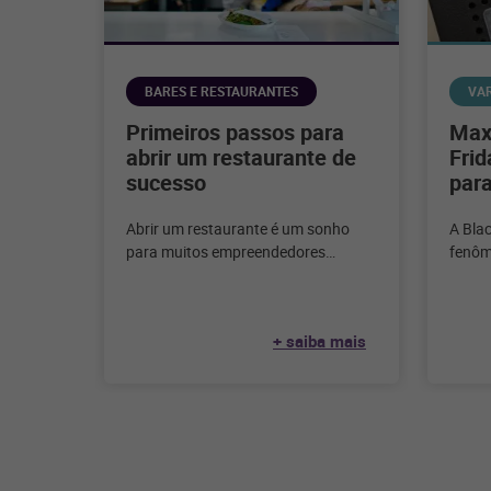
BARES E RESTAURANTES
VA
Primeiros passos para
Maxi
abrir um restaurante de
Frid
sucesso
para
Abrir um restaurante é um sonho
A Bla
para muitos empreendedores
fenôm
apaixonados pela culinária e pelo
varejo
serviço de alimentação.
tempo
Considerando que, segundo
+ saiba mais