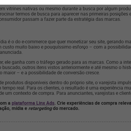
m vitrines nativas ou mesmo durante a busca por algum produto 
rocinar termos de busca para aparecer nas primeiras posições 
onsumidor passam a fazer parte da estratégia das marcas.
dia é o do e-commerce que quer monetizar seu site, gerando ma
m custo muito baixo e pouquíssimo esforço – com a possibilid
 anunciada.
er
, ele ganha com o tráfego gerado para as marcas. Como a int
to buscado, outros itens vistos anteriormente e até mesmo o his
o maior – e a possibilidade de conversão cresce.
produtos disponíveis dentro do próprio site, o varejista impuls
 tempo real. Para os clientes, o resultado é uma experiência mu
 de um contexto de compra. Para anunciantes, varejistas e clie
com a
plataforma Linx Ads
. Crie experiências de compra rele
zação, mídia e
retargeting
do mercado.