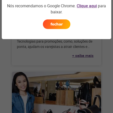
Nós recomendamos o Google Chrome.
Clique aqui
para
baixar.
BARES E RESTAURANTES
fechar
Tecnologia para promoções:
conheça o Linx Promo
Tecnologias para promoções, como, soluções de
ponta, ajudam os varejistas a atrair clientes e
aumentar as vendas com promoções personalizas
+ saiba mais