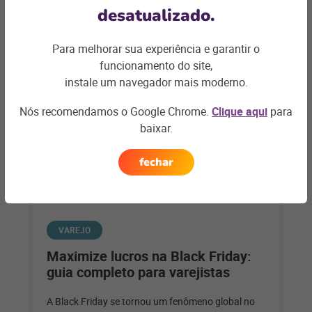
empreendedores apaixonados pela culinária e pelo
desatualizado.
serviço de alimentação. Considerando que,
+ saiba mais
segundo
Para melhorar sua experiência e garantir o
funcionamento do site,
instale um navegador mais moderno.
Nós recomendamos o Google Chrome.
Clique aqui
para
baixar.
fechar
VAREJO
Maximize lucros na Black Friday:
guia completo para varejistas
A Black Friday se tornou um fenômeno global no