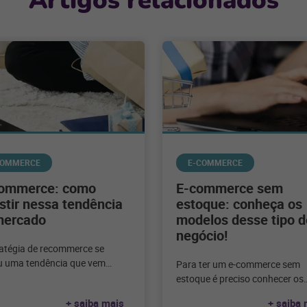
Artigos relacionados
COMMERCE
E-COMMERCE
ommerce: como
E-commerce sem
stir nessa tendência
estoque: conheça os
mercado
modelos desse tipo d
negócio!
ratégia de recommerce se
u uma tendência que vem
Para ter um e-commerce sem
istando mais pessoas adeptas
estoque é preciso conhecer os
 tipo de negócio. Veja
modelos e as desvantagens d
+ saiba mais
+ saiba 