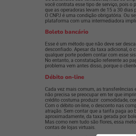
você contrata esse tipo de serviço, pois o
que as operadoras levam de 15 a 30 dias pa
O CNPJ é uma condição obrigatória. Ou se
plataforma com uma intermediadora impl
Boleto bancário
Esse é um método que não deve ser descar
desconfiado. Apesar da taxa adicional, o c
qualquer porte podem contar com esse sist
No entanto, a constatação referente ao pa
problema vem antes disso, porque o client
Débito on-line
Cada vez mais comum, as transferências 
não precisa se preocupar em ter que imprimi
crédito costuma produzir: comodidade, conf
Com o débito on-line, o desconto nas co
atração. Sem contar que a tarifa paga ao b
aproximadamente, da taxa gerada por bole
Mas como nem tudo são flores, essa metod
contas de lojas virtuais.