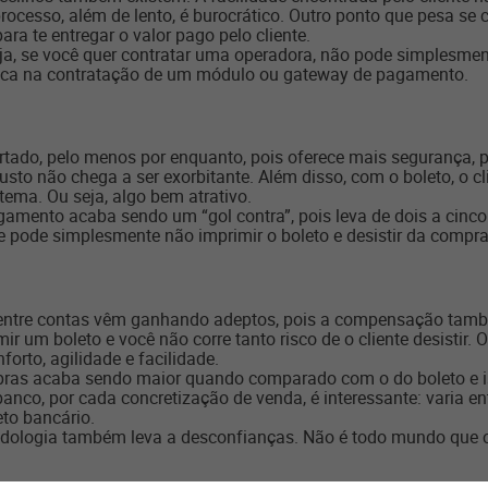
 processo, além de lento, é burocrático. Outro ponto que pesa se
ra te entregar o valor pago pelo cliente.
ja, se você quer contratar uma operadora, não pode simplesment
ica na contratação de um módulo ou gateway de pagamento.
tado, pelo menos por enquanto, pois oferece mais segurança, p
usto não chega a ser exorbitante. Além disso, com o boleto, o 
ema. Ou seja, algo bem atrativo.
gamento acaba sendo um “gol contra”, pois leva de dois a cinco
e pode simplesmente não imprimir o boleto e desistir da compra
entre contas vêm ganhando adeptos, pois a compensação tamb
r um boleto e você não corre tanto risco de o cliente desistir. 
orto, agilidade e facilidade.
mpras acaba sendo maior quando comparado com o do boleto e 
anco, por cada concretização de venda, é interessante: varia ent
to bancário.
ologia também leva a desconfianças. Não é todo mundo que curt