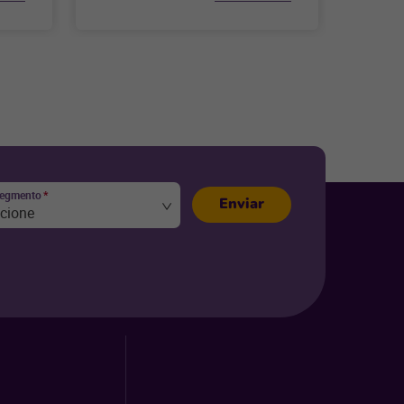
segmento
*
Enviar
ecione