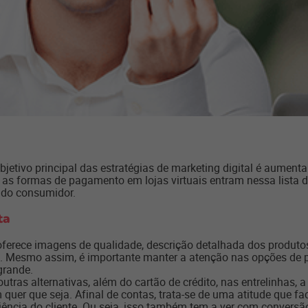
bjetivo principal das estratégias de marketing digital é aumen
as formas de pagamento em lojas virtuais entram nessa lista de 
a do consumidor.
ta
oferece imagens de qualidade, descrição detalhada dos produtos
to. Mesmo assim, é importante manter a atenção nas opções de p
grande.
utras alternativas, além do cartão de crédito, nas entrelinhas,
uer que seja. Afinal de contas, trata-se de uma atitude que faci
ncia do cliente. Ou seja, isso também tem a ver com conversã