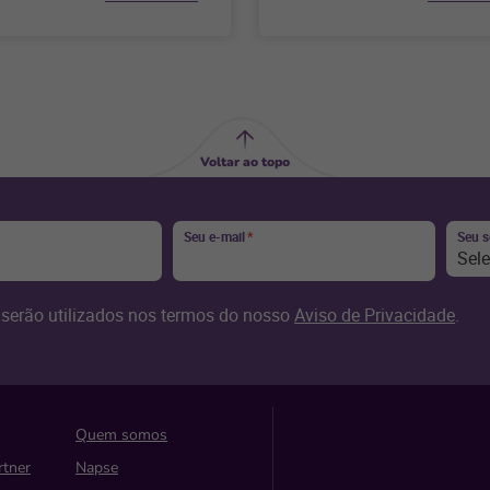
escolha. Confira até que ponto
Voltar ao topo
Seu e-mail
*
Seu 
Sel
serão utilizados nos termos do nosso
Aviso de Privacidade
.
Quem somos
rtner
Napse