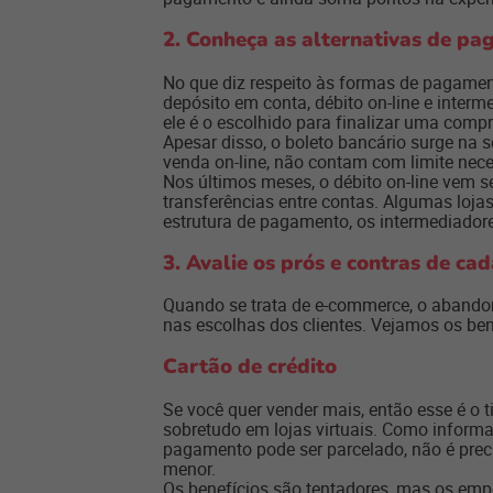
2. Conheça as alternativas de p
No que diz respeito às formas de pagamento
depósito em conta, débito on-line e inter
ele é o escolhido para finalizar uma compr
Apesar disso, o boleto bancário surge na 
venda on-line, não contam com limite nece
Nos últimos meses, o débito on-line vem s
transferências entre contas. Algumas loja
estrutura de pagamento, os intermediador
3. Avalie os prós e contras de ca
Quando se trata de e-commerce, o abando
nas escolhas dos clientes. Vejamos os be
Cartão de crédito
Se você quer vender mais, então esse é o 
sobretudo em lojas virtuais. Como informado
pagamento pode ser parcelado, não é prec
menor.
Os benefícios são tentadores, mas os emp