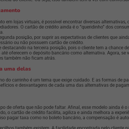
agamento
 em lojas virtuais, é possível encontrar diversas alternativas, 
mediadores. O cartão de crédito ainda é o “queridinho” dos con
a.
segunda posição, por suprir as expectativas de clientes que ai
ssário ou não possuem cartão de crédito.
e destacando na terceira posição, pois o cliente tem a chance d
s até oferecem o depósito bancário como alternativa. Agora, se 
es também não ficam atrás.
da uma delas
no do carrinho é um tema que exige cuidado. E as formas de 
nefícios e desvantagens de cada uma das alternativas de paga
tipo de oferta que não pode faltar. Afinal, esse modelo ainda é
, o cartão de crédito facilita, agiliza e ainda melhora a experiê
iso pagar taxa como no boleto bancário, a compensação é autom
ecilhos também existem. A facilidade encontrada pelo cliente