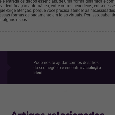
le entrega os dados essenciais, de uma forma dinâmica e compe
, identificação automática, entre outros benefícios, entra nesse
que exige atenção, porque você precisa atender às necessidade
as formas de pagamento em lojas virtuais. Por isso, saber tira
r alguns riscos.
Podemos te ajudar com os desafios
do seu negócio e encontrar a
solução
ideal