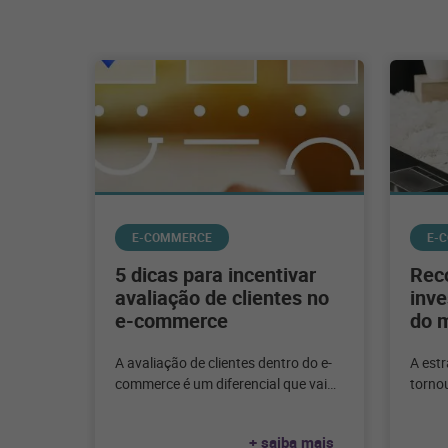
E-COMMERCE
E-
5 dicas para incentivar
Rec
avaliação de clientes no
inve
e-commerce
do 
A avaliação de clientes dentro do e-
A est
commerce é um diferencial que vai
torno
trazer mais credibilidade para a
conqu
marca. Quando se
a esse
+ saiba mais