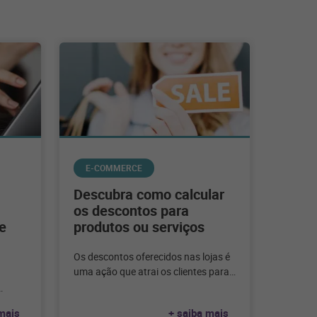
E-COMMERCE
Descubra como calcular
os descontos para
e
produtos ou serviços
Os descontos oferecidos nas lojas é
uma ação que atrai os clientes para
comprar o produto, mas você sabe
como
essa
mais
+ saiba mais