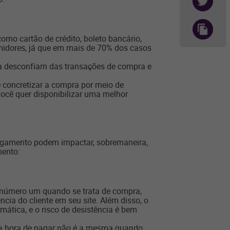
como cartão de crédito, boleto bancário,
sumidores, já que em mais de 70% dos casos
nda desconfiam das transações de compra e
e concretizar a compra por meio de
você quer disponibilizar uma melhor
pagamento podem impactar, sobremaneira,
mento:
 o número um quando se trata de compra,
ncia do cliente em seu site. Além disso, o
ática, e o risco de desistência é bem
 na hora de pagar não é a mesma quando