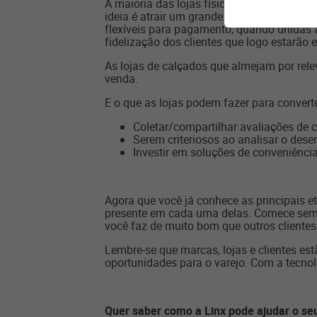
A maioria das lojas físicas dedica todos 
ideia é atrair um grande número clientes
flexíveis para pagamento, quando unidas 
fidelização dos clientes que logo estarão
As lojas de calçados que almejam por rele
venda.
E o que as lojas podem fazer para conver
Coletar/compartilhar avaliações de 
Serem criteriosos ao analisar o dese
Investir em soluções de conveniênci
Agora que você já conhece as principais e
presente em cada uma delas. Comece sempr
você faz de muito bom que outros cliente
Lembre-se que marcas, lojas e clientes es
oportunidades para o varejo. Com a tecnolo
Quer saber como a Linx pode ajudar o s