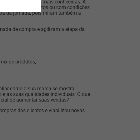
 liquidações são as mais conhecidas. A
tratégia com descontos ou com condições
tapa da jornada, pois miram também a
ornada de compra e agilizam a etapa da
 mix de produtos;
valiar como a sua marca se mostra
e as suas qualidades individuais. O que
ncial de aumentar suas vendas?
ompras dos clientes e viabilizou novas