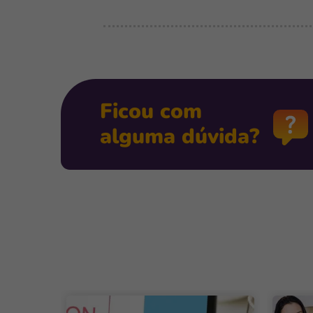
Ficou com
alguma dúvida?