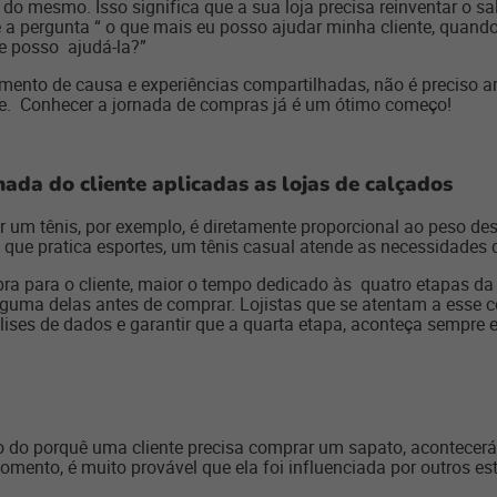
o mesmo. Isso significa que a sua loja precisa reinventar o sal
be a pergunta “ o que mais eu posso ajudar minha cliente, quan
e posso ajudá-la?”
ento de causa e experiências compartilhadas, não é preciso ar
e. Conhecer a jornada de compras já é um ótimo começo!
ada do cliente aplicadas as lojas de calçados
 um tênis, por exemplo, é diretamente proporcional ao peso de
 que pratica esportes, um tênis casual atende as necessidades
a para o cliente, maior o tempo dedicado às quatro etapas d
guma delas antes de comprar. Lojistas que se atentam a esse 
lises de dados e garantir que a quarta etapa, aconteça sempre 
do porquê uma cliente precisa comprar um sapato, acontecerá de
ento, é muito provável que ela foi influenciada por outros es