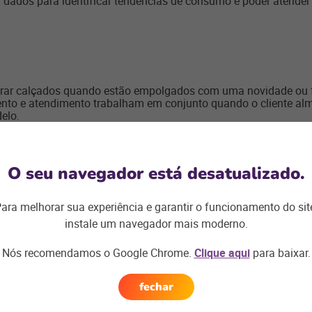
dados para identificar tendências de consumo e poder atende
rar calçados quando estão empolgados com uma novidade ou fr
nto e atendimento trabalham em conjunto quando o cliente al
elo.
 muito provável que pesquisas ou estímulos da web contribuam
O seu navegador está desatualizado.
 físico e online;
ara melhorar sua experiência e garantir o funcionamento do sit
alhamento do produto, provador virtual ou espaço para prova p
instale um navegador mais moderno.
Nós recomendamos o Google Chrome.
Clique aqui
para baixar.
fechar