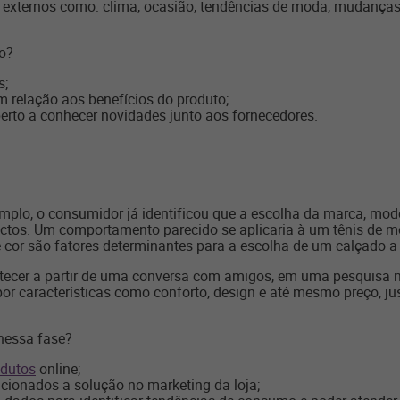
es externos como: clima, ocasião, tendências de moda, mudança
do?
s;
m relação aos benefícios do produto;
rto a conhecer novidades junto aos fornecedores.
plo, o consumidor já identificou que a escolha da marca, mode
actos. Um comportamento parecido se aplicaria à um tênis de
 e cor são fatores determinantes para a escolha de um calçado a 
cer a partir de uma conversa com amigos, em uma pesquisa na i
r características como conforto, design e até mesmo preço, j
 nessa fase?
odutos
online;
acionados a solução no marketing da loja;