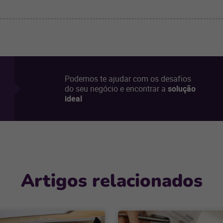
Podemos te ajudar com os desafios
do seu negócio e encontrar a
solução
ideal
Artigos relacionados