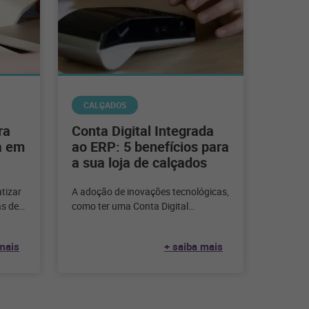
CALÇADOS
ra
Conta Digital Integrada
a em
ao ERP: 5 benefícios para
a sua loja de calçados
tizar
A adoção de inovações tecnológicas,
as de
como ter uma Conta Digital
veitar
Integrada ao ERP, é essencial para o
sucesso da gestão
mais
+ saiba mais