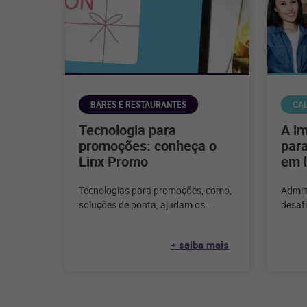
BARES E RESTAURANTES
CA
Tecnologia para
A i
promoções: conheça o
para
Linx Promo
em l
Tecnologias para promoções, como,
Admin
soluções de ponta, ajudam os
desafi
varejistas a atrair clientes e
gestão
aumentar as vendas com
calça
+ saiba mais
promoções personalizas