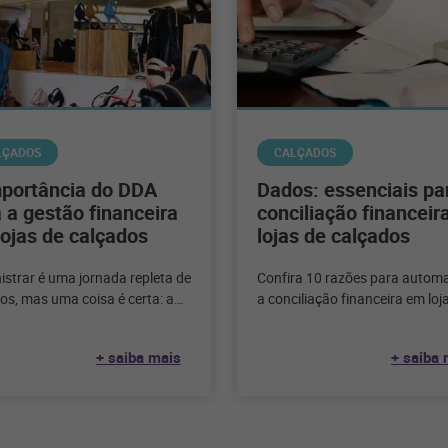
LÇADOS
CALÇADOS
mportância do DDA
Dados: essenciais pa
 a gestão financeira
conciliação financeir
ojas de calçados
lojas de calçados
istrar é uma jornada repleta de
Confira 10 razões para automa
os, mas uma coisa é certa: a
a conciliação financeira em loj
 financeira em lojas de
calçados e entenda como apro
dos é
melhor o poder dos
+ saiba mais
+ saiba 