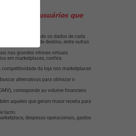
origem dos usuários que
des sociais (mostrando os dados de cada
 as suas páginas de destino, entre outras
s nas grandes vitrines virtuais.
os em marketplaces, confira:
a competitividade da loja nos marketplaces
uscar alternativas para otimizar o
MV), corresponde ao volume financeiro
ambém aqueles que geram maior receita para
e lucro.
arketplace, despesas operacionais, gastos