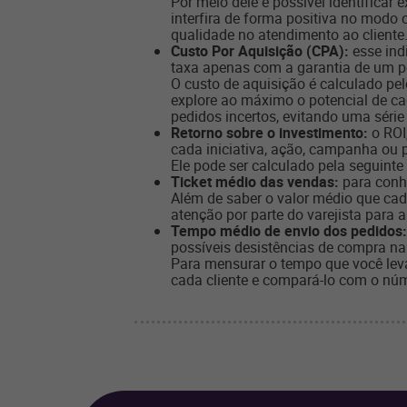
Por meio dele é possível identificar
interfira de forma positiva no modo
qualidade no atendimento ao cliente
Custo Por Aquisição (CPA):
esse ind
taxa apenas com a garantia de um pe
O custo de aquisição é calculado pel
explore ao máximo o potencial de c
pedidos incertos, evitando uma série
Retorno sobre o investimento:
o
ROI
cada iniciativa, ação, campanha ou p
Ele pode ser calculado pela seguinte
Ticket médio das vendas:
para conhe
Além de saber o valor médio que ca
atenção por parte do varejista para 
Tempo médio de envio dos pedidos:
possíveis desistências de compra na 
Para mensurar o tempo que você leva
cada cliente e compará-lo com o núme