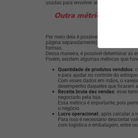
usadas para envolver ainda mais visitant
Outra métrica importan
Por meio dela é possível observar a porce
página separadamente), por e-mail marketi
formas.
Dessa maneira, é possível determinar as e
Porém, existem algumas métricas que func
Quantidade de produtos vendidos:
c
e para ajudar no controle do estoque
Com esses dados em mãos, o varejist
desempenho daqueles que ficaram a
Receita bruta das vendas:
esse term
negociado pela loja.
Essa métrica é importante, pois per
o negócio.
Lucro operacional:
após calcular a r
Para isso é necessário descontar va
com logística e embalagem, entre ou