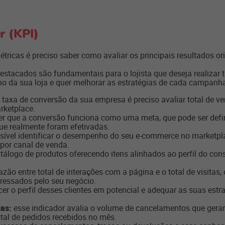
r (KPI)
tricas é preciso saber como avaliar os principais resultados or
stacados são fundamentais para o lojista que deseja realizar 
ho da sua loja e quer melhorar as estratégias de cada campanha
 taxa de conversão da sua empresa é preciso avaliar total de 
rketplace.
er que a conversão funciona como uma meta, que pode ser def
ue realmente foram efetivadas.
ssível identificar o desempenho do seu e-commerce no marketpla
por canal de venda.
tálogo de produtos oferecendo itens alinhados ao perfil do c
azão entre total de interações com a página e o total de visitas,
ressados pelo seu negócio.
cer o perfil desses clientes em potencial e adequar as suas est
ias:
esse indicador avalia o volume de cancelamentos que ger
otal de pedidos recebidos no mês.