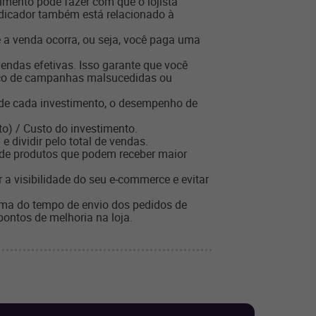
imento pode fazer com que o lojista
ndicador também está relacionado à
ue a venda ocorra, ou seja, você paga uma
endas efetivas. Isso garante que você
isco de campanhas malsucedidas ou
io de cada investimento, o desempenho de
to) / Custo do investimento.
e dividir pelo total de vendas.
 de produtos que podem receber maior
 a visibilidade do seu e-commerce e evitar
oma do tempo de envio dos pedidos de
pontos de melhoria na loja.