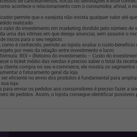
 excessos de cancelamentos, trocas ou devoluções e esse conhec
 como acontece o relacionamento com o consumidor, afinal, o i
.
icador permite que o varejista não invista qualquer valor até q
dido realizado.
o valor do investimento em marketing dividido pelo número de v
ada uma das vitrines em que deseja anunciar, sem assumir o r
 de riscos para o seu negócio.
, como é conhecido, permite ao lojista avaliar o custo-benefíc
rojeto por meio da relação entre investimento e lucro.
 fórmula: ROI = (Retorno do investimento – Custo do investimen
cer o ticket médio das vendas é preciso saber o total da receita 
da cliente compra no seu e-commerce, ele mostra os segmentos
aumentar o faturamento geral da loja.
ser eficiente no envio dos produtos é fundamental para ampliar
sua loja.
 para enviar os pedidos aos consumidores é preciso fazer a s
ro de pedidos. Assim, o lojista consegue identificar possíveis 