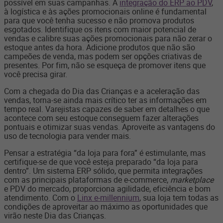
possível em suas campanhas. A
integração do ERP ao PDV
,
à logística e às ações promocionais online é fundamental
para que você tenha sucesso e não promova produtos
esgotados. Identifique os itens com maior potencial de
vendas e calibre suas ações promocionais para não zerar o
estoque antes da hora. Adicione produtos que não são
campeões de venda, mas podem ser opções criativas de
presentes. Por fim, não se esqueça de promover itens que
você precisa girar.
Com a chegada do Dia das Crianças e a aceleração das
vendas, torna-se ainda mais crítico ter as informações em
tempo real. Varejistas capazes de saber em detalhes o que
acontece com seu estoque conseguem fazer alterações
pontuais e otimizar suas vendas. Aproveite as vantagens do
uso de tecnologia para vender mais.
Pensar a estratégia “da loja para fora” é estimulante, mas
certifique-se de que você esteja preparado “da loja para
dentro”. Um sistema ERP sólido, que permita integrações
com as principais plataformas de e-commerce,
marketplace
e PDV do mercado, proporciona agilidade, eficiência e bom
atendimento. Com o
Linx e-millennium
, sua loja tem todas as
condições de aproveitar ao máximo as oportunidades que
virão neste Dia das Crianças.