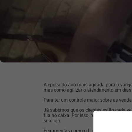
A época do ano mais agitada para o varejo
mas como agilizar o atendimento em dias d
Para ter um controle maior sobre as venda
Já sabemos que os clientes estão cada 
fila no caixa. Por isso, recursos mobile 
sua loja.
Ferramentas como o Linx Fast Pass podem a