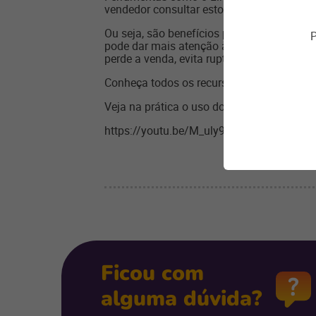
vendedor consultar estoque, cadastro de cl
Ou seja, são benefícios para o cliente, q
P
pode dar mais atenção às vendas e à qual
perde a venda, evita rupturas e surpreende e
Conheça todos os recursos de mobilidade d
Veja na prática o uso do Linx Fast Pass:
https://youtu.be/M_uly9rtQO8
Ficou com
alguma dúvida?