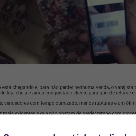
 está chegando e, para não perder nenhuma venda, o varejista 
e loja cheia e ainda conquistar o cliente para que ele retorne
s, vendedores com tempo otimizado, menos rupturas e um ótimo 
vez mais exigentes e que não gostam de perder tempo com pr
podem ser a melhor forma de você garantir um avanço rápido na
uxiliar o varejista a garantir agilidade no atendimento da loj