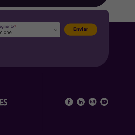
segmento
*
Enviar
ecione