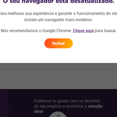
O seu navegador está desatualizado.
ientes, estatísticas do vendedor, além de fazer o envio de pré-v
ue deseja agilidade no atendimento e mais tempo para as compras
ara melhorar sua experiência e garantir o funcionamento do sit
idade do atendimento, além de acompanhar os avanços das meta
instale um navegador mais moderno.
 fideliza os clientes.
isponibilizados pela Linx: [link para a página de mobilidade]
Nós recomendamos o Google Chrome.
Clique aqui
para baixar.
fechar
Podemos te ajudar com os desafios
do seu negócio e encontrar a
solução
ideal