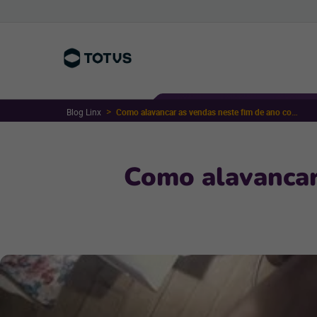
Blog Linx
Como alavancar as vendas neste fim de ano com recursos mobile
Como alavancar