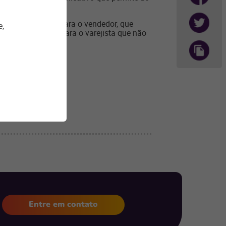
enda para o PDV.
, são benefícios para o vendedor, que
e,
s, e benefícios para o varejista que não
Entre em contato