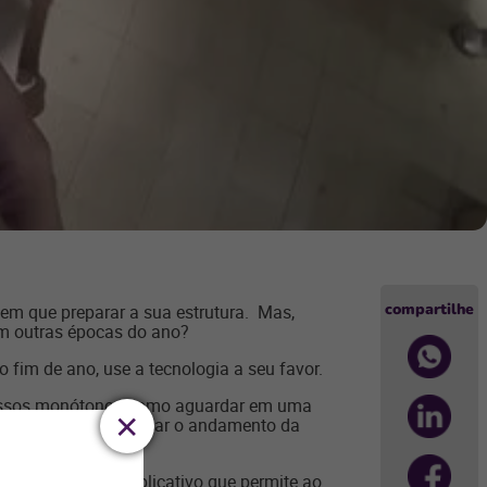
compartilhe
tem que preparar a sua estrutura. Mas,
 em outras épocas do ano?
fim de ano, use a tecnologia a seu favor.
ocessos monótonos como aguardar em uma
s vendas sem prejudicar o andamento da
a por meio de um aplicativo que permite ao