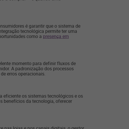
onsumidores é garantir que o sistema de
ntegração tecnológica permite ter uma
oportunidades como a
presença em
lente momento para definir fluxos de
midor. A padronização dos processos
 de erros operacionais.
a eficiente os sistemas tecnológicos e os
 benefícios da tecnologia, oferecer
nas lojas e nos canais digitais, o gestor