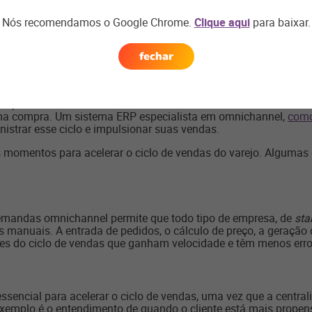
– e a fase de negociação é, basicamente, a escolha do meio d
 bem mais longo.
Nós recomendamos o Google Chrome.
Clique aqui
para baixar.
 ciclo de vendas não pare. Uma vez interrompido, o fluxo de cai
fechar
vendas
al para manter funcionando o ciclo de vendas e oferecer uma b
ma compra. Um sistema ERP especialista em omnichannel,
como
nistrar esse ciclo e impulsionar suas vendas.
s momentos para acelerar o ciclo de vendas do varejo. Algumas 
mandas omnichannel permite que todo tipo de empresa, de
sta
 manuais. A entrada de pedidos, o cálculo de preço, a geração 
des do ciclo de vendas que ganham velocidade e têm menos err
 essencial para acelerar o ciclo de vendas, uma vez que a centra
exemplo é o entendimento de quando o cliente está mais prope