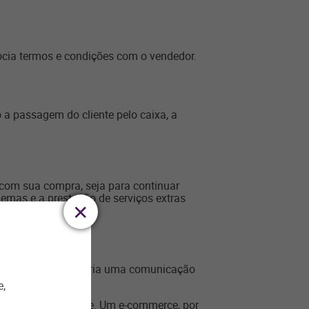
ocia termos e condições com o vendedor.
 a passagem do cliente pelo caixa, a
o com sua compra, seja para continuar
blemas e a prestação de serviços extras
 contato aquecido cria uma comunicação
e,
 muito rapidamente. Um e-commerce, por