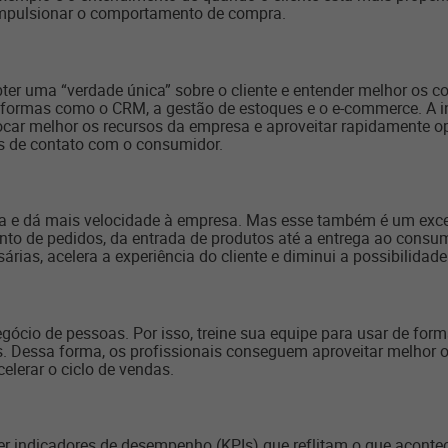
impulsionar o comportamento de compra.
ter uma “verdade única” sobre o cliente e entender melhor os c
taformas como o CRM, a gestão de estoques e o e-commerce. A i
ocar melhor os recursos da empresa e aproveitar rapidamente 
s de contato com o consumidor.
fica e dá mais velocidade à empresa. Mas esse também é um exce
to de pedidos, da entrada de produtos até a entrega ao consu
rias, acelera a experiência do cliente e diminui a possibilidade
egócio de pessoas. Por isso, treine sua equipe para usar de form
. Dessa forma, os profissionais conseguem aproveitar melhor os
elerar o ciclo de vendas.
r indicadores de desempenho (KPIs) que reflitam o que acontece 