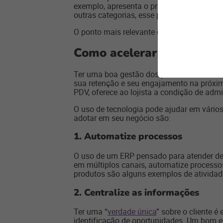
exemplo, apresenta o preço dos produtos 
outras categorias, esse processo se torna
O ponto mais relevante é garantir que esse
Como acelerar o ciclo de 
Ter uma boa gestão dos pedidos é essenci
sua retenção e seu engajamento na próxi
PDV, oferece ao lojista a condição de admi
O uso de tecnologia pode ajudar em vário
adotar em seu negócio são:
1.
Automatize processos
O uso de um ERP pensado para atender de
em múltiplos canais, automatize processos
produtos são alguns exemplos de ativida
2.
Centralize as informações
Ter uma “
verdade única
” sobre o cliente é
identificação de oportunidades. Um bom 