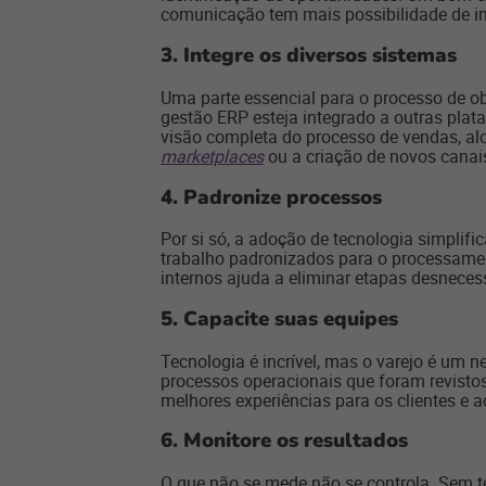
comunicação tem mais possibilidade de 
3.
Integre os diversos sistemas
Uma parte essencial para o processo de ob
gestão ERP esteja integrado a outras pla
visão completa do processo de vendas, al
marketplaces
ou a criação de novos canai
4.
Padronize processos
Por si só, a adoção de tecnologia simpli
trabalho padronizados para o processamen
internos ajuda a eliminar etapas desnecessá
5.
Capacite suas equipes
Tecnologia é incrível, mas o varejo é um n
processos operacionais que foram revistos
melhores experiências para os clientes e ac
6.
Monitore os resultados
O que não se mede não se controla. Sem te