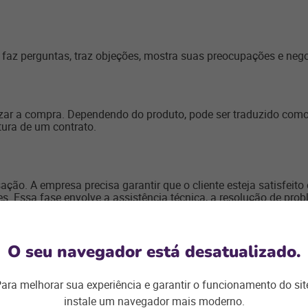
a faz perguntas, traz objeções, mostra suas preocupações e neg
izar a compra. Dependendo do produto, pode ser traduzido como
ura de um contrato.
ação. A empresa precisa garantir que o cliente esteja satisfeit
es. Essa fase envolve a assistência técnica, a resolução de pro
O seu navegador está desatualizado.
gramas de fidelidade,
mailing lists
e outras formas de manter o
e, o cliente retorne.
ara melhorar sua experiência e garantir o funcionamento do sit
instale um navegador mais moderno.
e é normal que em algum ponto elas se misturem ou aconteçam