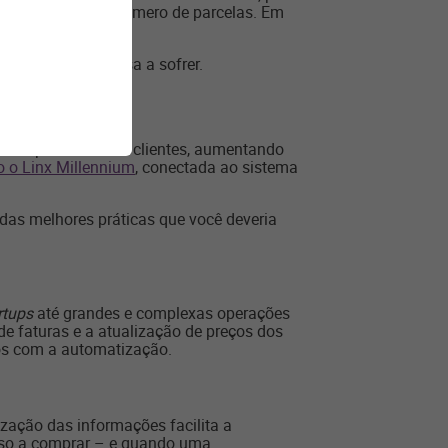
e pagamento e do número de parcelas. Em
xa do negócio passa a sofrer.
oa experiência aos clientes, aumentando
 o Linx Millennium
, conectada ao sistema
das melhores práticas que você deveria
rtups
até grandes e complexas operações
de faturas e a atualização de preços dos
os com a automatização.
lização das informações facilita a
nso a comprar – e quando uma